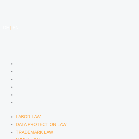
DE
|
EN
COMPETENCIES
LABOR LAW
DATA PROTECTION LAW
TRADEMARK LAW
MEDIA LAW
COPYRIGHT
COMPETITION LAW
LABOR LAW
DATA PROTECTION LAW
TRADEMARK LAW