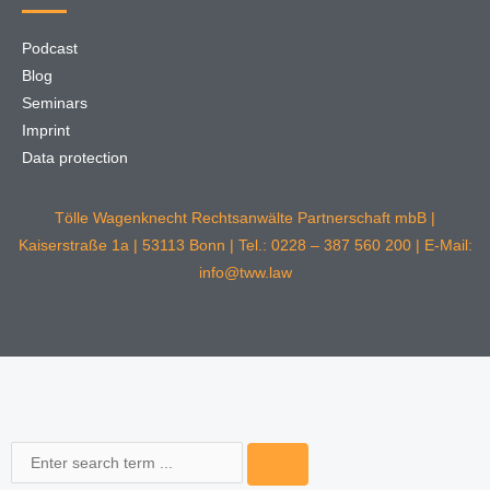
Podcast
Blog
Seminars
Imprint
Data protection
Tölle Wagenknecht Rechtsanwälte Partnerschaft mbB |
Kaiserstraße 1a | 53113 Bonn | Tel.: 0228 – 387 560 200 | E-Mail:
info@tww.law
Search