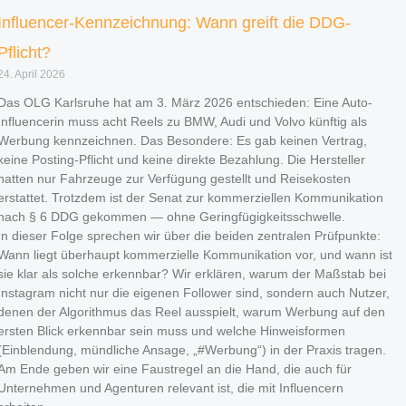
Influencer-Kennzeichnung: Wann greift die DDG-
Pflicht?
24. April 2026
Das OLG Karlsruhe hat am 3. März 2026 entschieden: Eine Auto-
Influencerin muss acht Reels zu BMW, Audi und Volvo künftig als
Werbung kennzeichnen. Das Besondere: Es gab keinen Vertrag,
keine Posting-Pflicht und keine direkte Bezahlung. Die Hersteller
hatten nur Fahrzeuge zur Verfügung gestellt und Reisekosten
erstattet. Trotzdem ist der Senat zur kommerziellen Kommunikation
nach § 6 DDG gekommen — ohne Geringfügigkeitsschwelle.
In dieser Folge sprechen wir über die beiden zentralen Prüfpunkte:
Wann liegt überhaupt kommerzielle Kommunikation vor, und wann ist
sie klar als solche erkennbar? Wir erklären, warum der Maßstab bei
Instagram nicht nur die eigenen Follower sind, sondern auch Nutzer,
denen der Algorithmus das Reel ausspielt, warum Werbung auf den
ersten Blick erkennbar sein muss und welche Hinweisformen
(Einblendung, mündliche Ansage, „#Werbung“) in der Praxis tragen.
Am Ende geben wir eine Faustregel an die Hand, die auch für
Unternehmen und Agenturen relevant ist, die mit Influencern