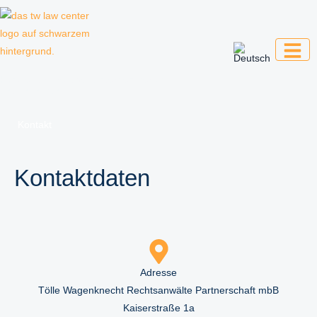
Zum
Inhalt
springen
Kanzlei für Kreative, Unternehmer und
Unternehmen
Kontakt
Kontaktdaten
Adresse
Tölle Wagenknecht Rechtsanwälte Partnerschaft mbB
Kaiserstraße 1a