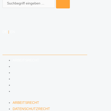
Suche
DE
|
EN
KOMPETENZEN
ARBEITSRECHT
DATENSCHUTZRECHT
MARKENRECHT
MEDIENRECHT
URHEBERRECHT
WETTBEWERBSRECHT
ARBEITSRECHT
DATENSCHUTZRECHT