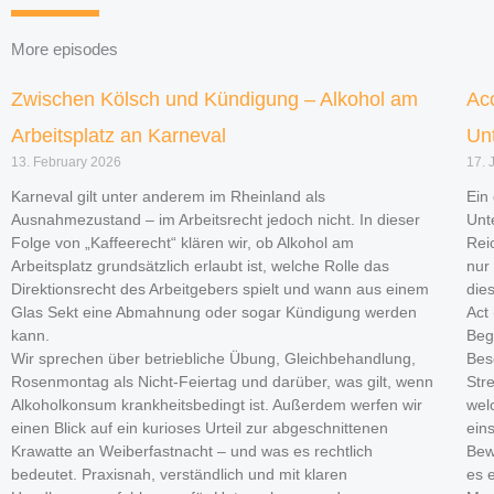
More episodes
Zwischen Kölsch und Kündigung – Alkohol am
Ac
Arbeitsplatz an Karneval
Un
13. February 2026
17. 
Karneval gilt unter anderem im Rheinland als
Ein
Ausnahmezustand – im Arbeitsrecht jedoch nicht. In dieser
Unt
Folge von „Kaffeerecht“ klären wir, ob Alkohol am
Reic
Arbeitsplatz grundsätzlich erlaubt ist, welche Rolle das
nur
Direktionsrecht des Arbeitgebers spielt und wann aus einem
die
Glas Sekt eine Abmahnung oder sogar Kündigung werden
Act
kann.
Beg
Wir sprechen über betriebliche Übung, Gleichbehandlung,
Bes
Rosenmontag als Nicht-Feiertag und darüber, was gilt, wenn
Stre
Alkoholkonsum krankheitsbedingt ist. Außerdem werfen wir
wel
einen Blick auf ein kurioses Urteil zur abgeschnittenen
ein
Krawatte an Weiberfastnacht – und was es rechtlich
Bew
bedeutet. Praxisnah, verständlich und mit klaren
es 