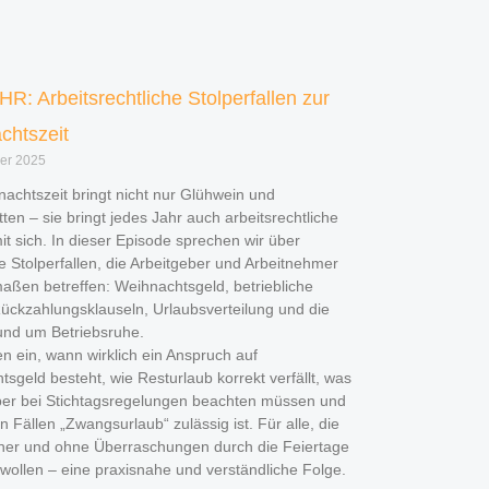
R: Arbeitsrechtliche Stolperfallen zur
chtszeit
er 2025
achtszeit bringt nicht nur Glühwein und
tten – sie bringt jedes Jahr auch arbeitsrechtliche
t sich. In dieser Episode sprechen wir über
e Stolperfallen, die Arbeitgeber und Arbeitnehmer
aßen betreffen: Weihnachtsgeld, betriebliche
ückzahlungsklauseln, Urlaubsverteilung und die
und um Betriebsruhe.
n ein, wann wirklich ein Anspruch auf
sgeld besteht, wie Resturlaub korrekt verfällt, was
ber bei Stichtagsregelungen beachten müssen und
n Fällen „Zwangsurlaub“ zulässig ist. Für alle, die
cher und ohne Überraschungen durch die Feiertage
ollen – eine praxisnahe und verständliche Folge.