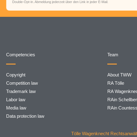
Double-Opt-in. Abmeldung jederzeit über den Link in jeder E-Mail.
Competencies
Team
Copyright
About TWW
Competition law
RA Tölle
Trademark law
RA Wagenknec
Labor law
RAin Schellbe
Media law
RAin Countes
Data protection law
Tölle Wagenknecht Rechtsanwälte