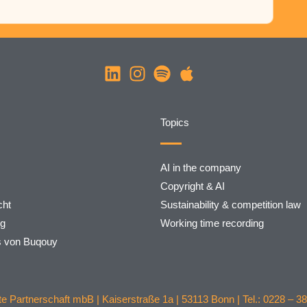
Topics
AI in the company
Copyright & AI
ht
Sustainability & competition law
rg
Working time recording
s von Buqouy
 Partnerschaft mbB | Kaiserstraße 1a | 53113 Bonn | Tel.: 0228 – 38