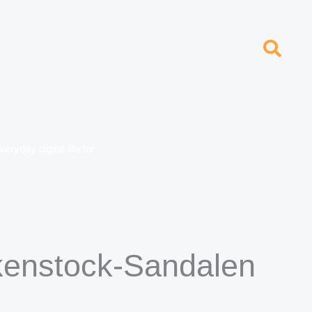
ryday digital life for
kenstock-Sandalen