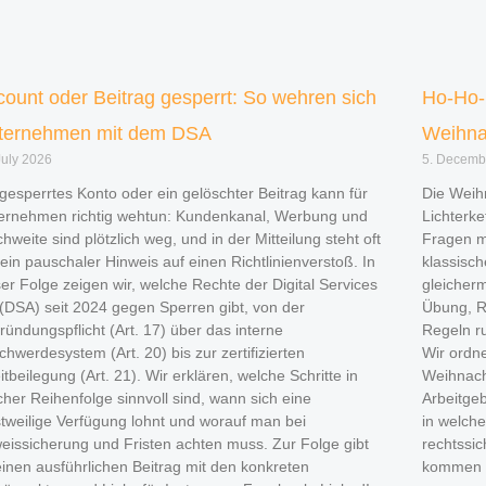
count oder Beitrag gesperrt: So wehren sich
Ho-Ho-H
ternehmen mit dem DSA
Weihna
July 2026
5. Decemb
 gesperrtes Konto oder ein gelöschter Beitrag kann für
Die Weihn
ernehmen richtig wehtun: Kundenkanal, Werbung und
Lichterke
hweite sind plötzlich weg, und in der Mitteilung steht oft
Fragen mi
 ein pauschaler Hinweis auf einen Richtlinienverstoß. In
klassisch
ser Folge zeigen wir, welche Rechte der Digital Services
gleicherm
 (DSA) seit 2024 gegen Sperren gibt, von der
Übung, R
ründungspflicht (Art. 17) über das interne
Regeln r
chwerdesystem (Art. 20) bis zur zertifizierten
Wir ordne
itbeilegung (Art. 21). Wir erklären, welche Schritte in
Weihnacht
cher Reihenfolge sinnvoll sind, wann sich eine
Arbeitge
stweilige Verfügung lohnt und worauf man bei
in welche
eissicherung und Fristen achten muss. Zur Folge gibt
rechtssi
einen ausführlichen Beitrag mit den konkreten
kommen w