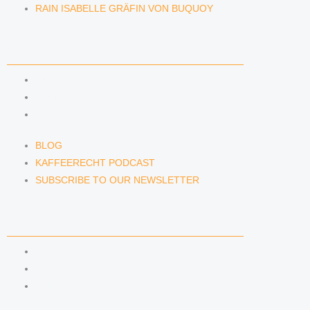
RAIN ISABELLE GRÄFIN VON BUQUOY
NEWS & INSIGHTS
BLOG
KAFFEERECHT PODCAST
SUBSCRIBE TO OUR NEWSLETTER
BLOG
KAFFEERECHT PODCAST
SUBSCRIBE TO OUR NEWSLETTER
CONTACT US
CONTACT US
E-MAIL
TELEFON