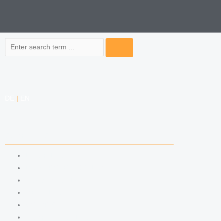
Search
DE
|
EN
COMPETENCIES
LABOR LAW
DATA PROTECTION LAW
TRADEMARK LAW
MEDIA LAW
COPYRIGHT
COMPETITION LAW