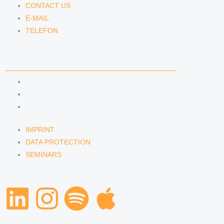
CONTACT US
E-MAIL
TELEFON
SERVICE
IMPRINT
DATA PROTECTION
SEMINARS
IMPRINT
DATA PROTECTION
SEMINARS
L
I
S
A
i
n
p
p