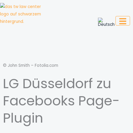
Zum
Inhalt
springen
Kanzlei für Kreative, Unternehmer und
Unternehmen
© John Smith – Fotolia.com
LG Düsseldorf zu
Facebooks Page-
Plugin