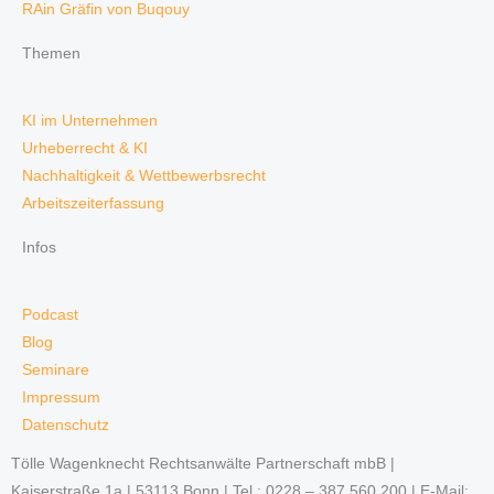
RAin Gräfin von Buqouy
Themen
KI im Unternehmen
Urheberrecht & KI
Nachhaltigkeit & Wettbewerbsrecht
Arbeitszeiterfassung
Infos
Podcast
Blog
Seminare
Impressum
Datenschutz
Tölle Wagenknecht Rechtsanwälte Partnerschaft mbB |
Kaiserstraße 1a | 53113 Bonn | Tel.: 0228 – 387 560 200 | E-Mail: