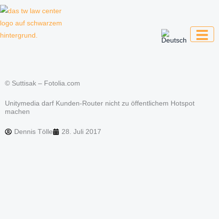
Zum
Inhalt
springen
Kanzlei für Kreative, Unternehmer und
Unternehmen
© Suttisak – Fotolia.com
Unitymedia darf Kunden-Router nicht zu öffentlichem Hotspot
machen
Dennis Tölle
28. Juli 2017