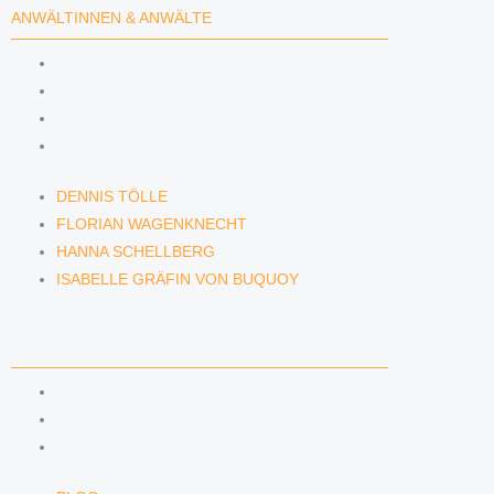
ANWÄLTINNEN & ANWÄLTE
DENNIS TÖLLE
FLORIAN WAGENKNECHT
HANNA SCHELLBERG
ISABELLE GRÄFIN VON BUQUOY
DENNIS TÖLLE
FLORIAN WAGENKNECHT
HANNA SCHELLBERG
ISABELLE GRÄFIN VON BUQUOY
NEWS & INSIGHTS
BLOG
PODCAST
NEWSLETTER