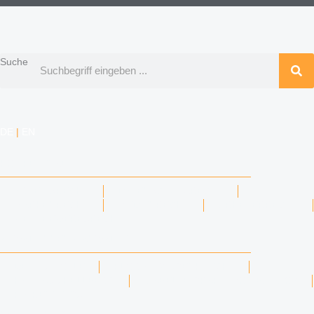
Suche
DE
|
EN
KOMPETENZEN
ARBEITSRECHT
DATENSCHUTZRECHT
MARKENRECHT
MEDIENRECHT
URHEBERRECHT
WETTBEWERBSRECHT
ANWÄLTINNEN & ANWÄLTE
DENNIS TÖLLE
FLORIAN WAGENKNECHT
HANNA SCHELLBERG
ISABELLE GRÄFIN VON BUQUOY
PIA RENNINGS