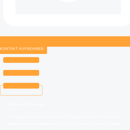
KONTAKT AUFNEHMEN
Kaffeerecht Podcast
In unserem Podcast „Kaffeerecht“ besprechen wir in lockerer
Kaffeerunde regelmäßig rechtliche Themen aus dem digitalen