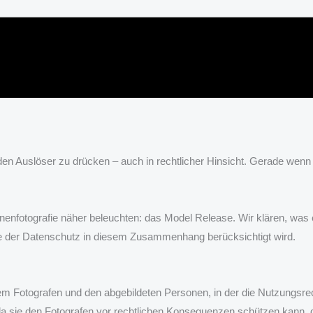
f den Auslöser zu drücken – auch in rechtlicher Hinsicht. Gerade wenn
nenfotografie näher beleuchten: das Model Release. Wir klären, was 
 wie der Datenschutz in diesem Zusammenhang berücksichtigt wird.
em Fotografen und den abgebildeten Personen, in der die Nutzungsrec
da sie den Fotografen vor rechtlichen Konsequenzen schützen kann, 