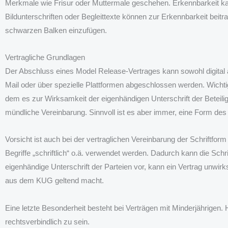
Merkmale wie Frisur oder Muttermale geschehen. Erkennbarkeit kan
Bildunterschriften oder Begleittexte können zur Erkennbarkeit beitr
schwarzen Balken einzufügen.
Vertragliche Grundlagen
Der Abschluss eines Model Release-Vertrages kann sowohl digital al
Mail oder über spezielle Plattformen abgeschlossen werden. Wichtig i
dem es zur Wirksamkeit der eigenhändigen Unterschrift der Beteiligt
mündliche Vereinbarung. Sinnvoll ist es aber immer, eine Form de
Vorsicht ist auch bei der vertraglichen Vereinbarung der Schriftfo
Begriffe „schriftlich“ o.ä. verwendet werden. Dadurch kann die Schri
eigenhändige Unterschrift der Parteien vor, kann ein Vertrag unw
aus dem KUG geltend macht.
Eine letzte Besonderheit besteht bei Verträgen mit Minderjährigen. Hie
rechtsverbindlich zu sein.