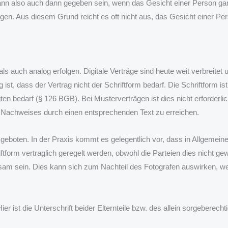
n also auch dann gegeben sein, wenn das Gesicht einer Person gar n
agen. Aus diesem Grund reicht es oft nicht aus, das Gesicht einer Pe
s auch analog erfolgen. Digitale Verträge sind heute weit verbreitet
st, dass der Vertrag nicht der Schriftform bedarf. Die Schriftform ist 
en bedarf (§ 126 BGB). Bei Musterverträgen ist dies nicht erforderli
s Nachweises durch einen entsprechenden Text zu erreichen.
rm geboten. In der Praxis kommt es gelegentlich vor, dass in Allgeme
ftform vertraglich geregelt werden, obwohl die Parteien dies nicht gew
irksam sein. Dies kann sich zum Nachteil des Fotografen auswirken,
r ist die Unterschrift beider Elternteile bzw. des allein sorgeberechti