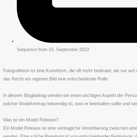
Sequence from
15. September 2023
Fotografieren ist eine Kunstform, die oft mehr bedeutet, als nur au
das Recht am eigenen Bild eine entscheidende Rolle.
In diesem Blogbeitrag werden wir einen wichtigen Aspekt der Perso
solcher Modelvertrag notwendig ist, was er beinhalten sollte und
Was ist ein Model Release?
Ein Model Release ist eine vertragliche Vereinbarung zwischen ein
werden. Eine solche Regelung ist von entscheidender Bedeutung, 