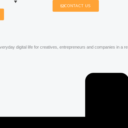
CONTACT US
veryday digital life for creatives, entrepreneurs and companies in a r