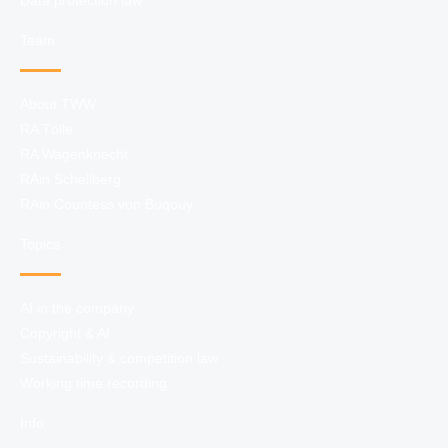
Data protection law
Team
About TWW
RA Tölle
RA Wagenknecht
RAin Schellberg
RAin Countess von Buqouy
Topics
AI in the company
Copyright & AI
Sustainability & competition law
Working time recording
Info