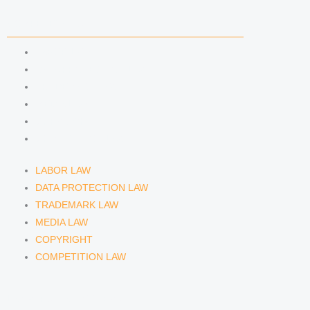
n
a
COMPETENCIES
m
LABOR LAW
DATA PROTECTION LAW
TRADEMARK LAW
MEDIA LAW
COPYRIGHT
COMPETITION LAW
LABOR LAW
DATA PROTECTION LAW
TRADEMARK LAW
MEDIA LAW
COPYRIGHT
COMPETITION LAW
LAWYERS & ATTORNEYS