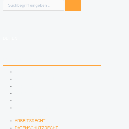
Suche
DE
|
EN
KOMPETENZEN
ARBEITSRECHT
DATENSCHUTZRECHT
MARKENRECHT
MEDIENRECHT
URHEBERRECHT
WETTBEWERBSRECHT
ARBEITSRECHT
DATENSCHUTZRECHT