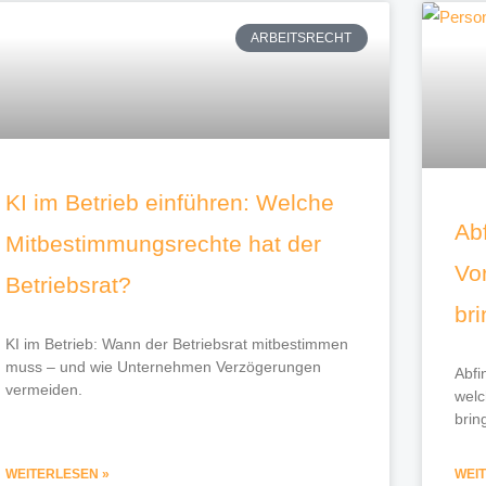
ARBEITSRECHT
KI im Betrieb einführen: Welche
Ab
Mitbestimmungsrechte hat der
Vor
Betriebsrat?
br
KI im Betrieb: Wann der Betriebsrat mitbestimmen
muss – und wie Unternehmen Verzögerungen
Abfi
vermeiden.
welc
brin
WEITERLESEN »
WEI