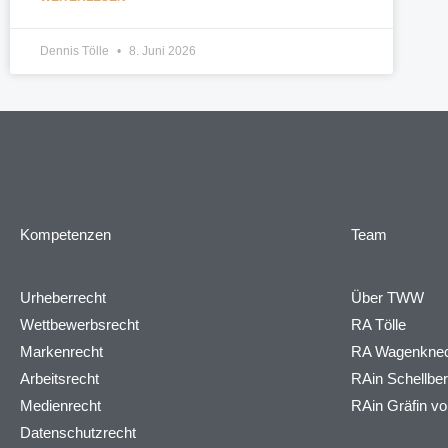
Dennis Tölle
8. Juni 2026
Kompetenzen
Team
Urheberrecht
Über TWW
Wettbewerbsrecht
RA Tölle
Markenrecht
RA Wagenknec
Arbeitsrecht
RAin Schellbe
Medienrecht
RAin Gräfin v
Datenschutzrecht