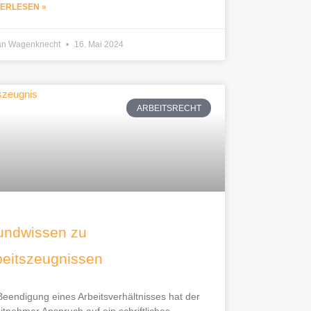
TERLESEN »
ian Wagenknecht
16. Mai 2024
ARBEITSRECHT
undwissen zu
beitszeugnissen
Beendigung eines Arbeitsverhältnisses hat der
itnehmer Anspruch auf ein schriftliches