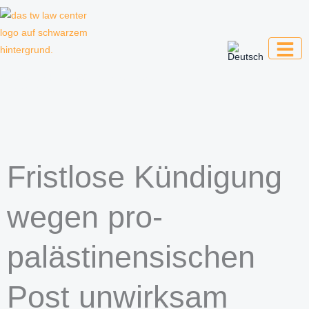
Zum
Inhalt
springen
Kanzlei für Kreative, Unternehmer und
Unternehmen
Fristlose Kündigung
wegen pro-
palästinensischen
Post unwirksam