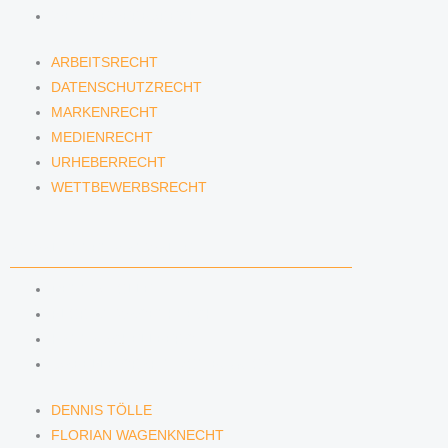
WETTBEWERBSRECHT
ARBEITSRECHT
DATENSCHUTZRECHT
MARKENRECHT
MEDIENRECHT
URHEBERRECHT
WETTBEWERBSRECHT
ANWÄLTINNEN & ANWÄLTE
DENNIS TÖLLE
FLORIAN WAGENKNECHT
HANNA SCHELLBERG
ISABELLE GRÄFIN VON BUQUOY
DENNIS TÖLLE
FLORIAN WAGENKNECHT