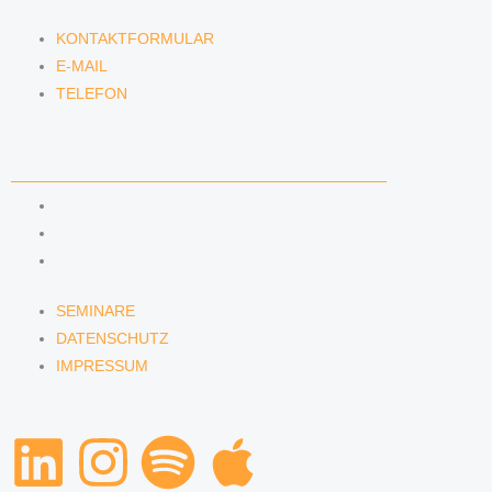
KONTAKTFORMULAR
E-MAIL
TELEFON
SERVICE
SEMINARE
DATENSCHUTZ
IMPRESSUM
SEMINARE
DATENSCHUTZ
IMPRESSUM
L
I
S
A