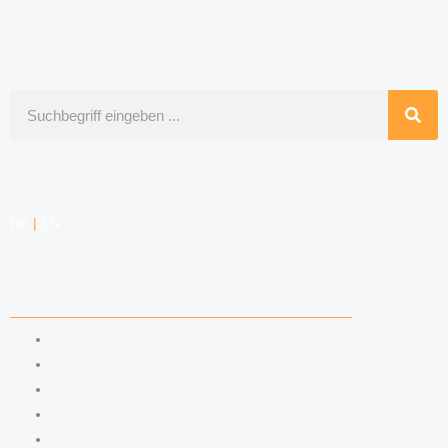
Suche
DE
|
EN
KOMPETENZEN
ARBEITSRECHT
DATENSCHUTZRECHT
MARKENRECHT
MEDIENRECHT
URHEBERRECHT