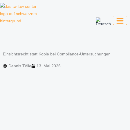
Zum
Inhalt
springen
Kanzlei für Kreative, Unternehmer und
Unternehmen
Einsichtsrecht statt Kopie bei Compliance-Untersuchungen
Dennis Tölle
13. Mai 2026