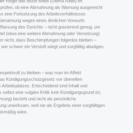
er Regel das letzte Mittel (Ultima Ratio) im
r prüfen, ob eine Abmahnung als Warnung ausgereicht
ass eine Fortsetzung des Arbeitsverhältnisses
e Abmahnung wegen eines ähnlichen Vorwurfs
ffassung des Gerichts – nicht gravierend genug, um
ittel (etwa eine weitere Abmahnung oder Versetzung)
er nicht, dass Beschimpfungen folgenlos bleiben –
,
wie schwer
ein Verstoß wiegt und sorgfältig abwägen,
respektvoll zu bleiben – was man im Affekt
das Kündigungsschutzgesetz vor übereilten
s Arbeitsplatzes. Entscheidend sind Inhalt und
selbst eine vulgäre Kritik kein Kündigungsgrund ist,
ührung) bezieht und nicht als persönliche
ng unwirksam, weil sie als Ergebnis einer sorgfältigen
nismäßig wäre.