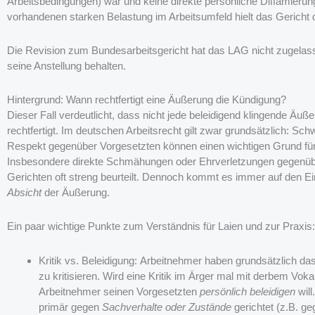
Arbeitsbedingungen) war und keine direkte persönliche Diffamierun
vorhandenen starken Belastung im Arbeitsumfeld hielt das Gericht 
Die Revision zum Bundesarbeitsgericht hat das LAG nicht zugelassen
seine Anstellung behalten.
Hintergrund: Wann rechtfertigt eine Äußerung die Kündigung?
Dieser Fall verdeutlicht, dass nicht jede beleidigend klingende Äu
rechtfertigt. Im deutschen Arbeitsrecht gilt zwar grundsätzlich: S
Respekt gegenüber Vorgesetzten können einen wichtigen Grund für e
Insbesondere direkte Schmähungen oder Ehrverletzungen gegenüb
Gerichten oft streng beurteilt. Dennoch kommt es immer auf den Ein
Absicht
der Äußerung.
Ein paar wichtige Punkte zum Verständnis für Laien und zur Praxis:
Kritik vs. Beleidigung: Arbeitnehmer haben grundsätzlich d
zu kritisieren. Wird eine Kritik im Ärger mal mit derbem Vok
Arbeitnehmer seinen Vorgesetzten
persönlich beleidigen
will
primär gegen
Sachverhalte oder Zustände
gerichtet (z.B. ge