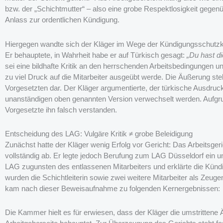
bzw. der „Schichtmutter“ – also eine grobe Respektlosigkeit gegenü
Anlass zur ordentlichen Kündigung.
Hiergegen wandte sich der Kläger im Wege der Kündigungsschutzklag
Er behauptete, in Wahrheit habe er auf Türkisch gesagt:
„Du hast d
sei eine bildhafte Kritik an den herrschenden Arbeitsbedingungen 
zu viel Druck auf die Mitarbeiter ausgeübt werde. Die Äußerung ste
Vorgesetzten dar. Der Kläger argumentierte, der türkische Ausdruck
unanständigen oben genannten Version verwechselt werden. Aufgrun
Vorgesetzte ihn falsch verstanden.
Entscheidung des LAG: Vulgäre Kritik ≠ grobe Beleidigung
Zunächst hatte der Kläger wenig Erfolg vor Gericht: Das Arbeitsg
vollständig ab. Er legte jedoch Berufung zum LAG Düsseldorf ein und
LAG zugunsten des entlassenen Mitarbeiters und erklärte die Künd
wurden die Schichtleiterin sowie zwei weitere Mitarbeiter als Ze
kam nach dieser Beweisaufnahme zu folgenden Kernergebnissen:
Die Kammer hielt es für erwiesen, dass der Kläger die umstrittene 