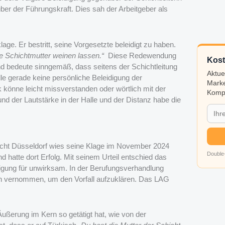
ber der Führungskraft. Dies sah der Arbeitgeber als
e. Er bestritt, seine Vorgesetzte beleidigt zu haben.
ie Schichtmutter weinen lassen.“
Diese Redewendung
Kost
und bedeute sinngemäß, dass seitens der Schichtleitung
Aktue
lle gerade keine persönliche Beleidigung der
Marke
 könne leicht missverstanden oder wörtlich mit der
Kompa
d der Lautstärke in der Halle und der Distanz habe die
ericht Düsseldorf wies seine Klage im November 2024
Double-
 hatte dort Erfolg. Mit seinem Urteil entschied das
igung für unwirksam. In der Berufungsverhandlung
ugen vernommen, um den Vorfall aufzuklären. Das LAG
Äußerung im Kern so getätigt hat, wie von der