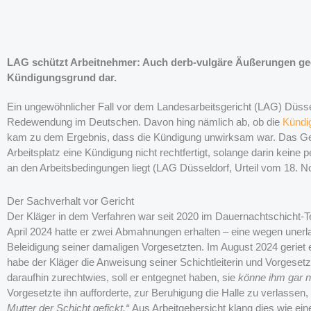
LAG schützt Arbeitnehmer: Auch derb-vulgäre Äußerungen geg
Kündigungsgrund dar.
Ein ungewöhnlicher Fall vor dem Landesarbeitsgericht (LAG) Düsse
Redewendung im Deutschen. Davon hing nämlich ab, ob die
Kündi
kam zu dem Ergebnis, dass die Kündigung unwirksam war. Das Ger
Arbeitsplatz eine Kündigung nicht rechtfertigt, solange darin keine 
an den Arbeitsbedingungen liegt (LAG Düsseldorf, Urteil vom 18. 
Der Sachverhalt vor Gericht
Der Kläger in dem Verfahren war seit 2020 im Dauernachtschicht-T
April 2024 hatte er zwei Abmahnungen erhalten – eine wegen unerl
Beleidigung seiner damaligen Vorgesetzten. Im August 2024 geriet er
habe der Kläger die Anweisung seiner Schichtleiterin und Vorgesetzt
daraufhin zurechtwies, soll er entgegnet haben, sie
könne ihm gar n
Vorgesetzte ihn aufforderte, zur Beruhigung die Halle zu verlasse
Mutter der Schicht gefickt.“
Aus Arbeitgebersicht klang dies wie ein