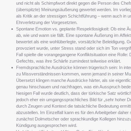
und nicht als Schimpfwort direkt gegen die Person des Chefs
(überspitzte) Meinungsäußerung gewertet werden. Im vorlieg
als Kritik an der stressigen Schichtführung – wenn auch in 
Ehrverletzung der Vorgesetzten.
Spontane Emotion vs. geplante Respektlosigkeit: Ob eine Äu
ab, wie und wann sie fällt. Eine spontane Äußerung im Affekt
bewertet als eine wohlüberlegte, vorsätzliche Beleidigung. 
provoziert wurde, unter Stress stand oder sich im Ton vergrif
Fall spielte die vorangegangene Konfliktsituation eine Rolle:
Gefechts, was ihre Schärfe zumindest teilweise erklärt.
Fremdsprachliche Ausdrücke können trügerisch sein: In inte
zu Missverständnissen kommen, wenn jemand in seiner Mu
Übersetzt klingen manche Ausdrücke härter, als sie eigentlic
genau hinschauen und nachfragen, was ein Ausspruch bedeute
hiesigen Fall wurde deutlich, dass der türkische Satz wörtli
jedoch eher ein umgangssprachliches Bild für „sehr hoher D
durch Zeugen und Kontext die tatsächliche Bedeutung ermittel
abzustellen. Im Einzelfall kann es für den Arbeitgeber dahe
zunächst Dolmetscher oder sprachkundige Kollegen hinzuzuz
Kündigung ausgesprochen wird.