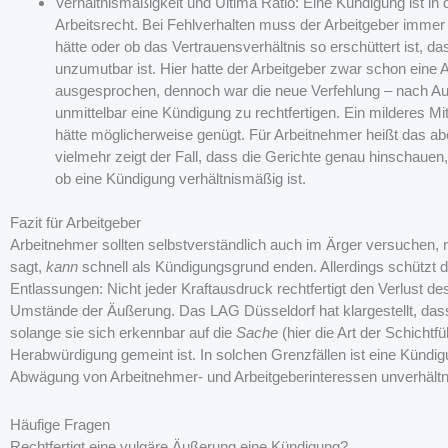
Verhältnismäßigkeit und Ultima Ratio: Eine Kündigung ist in d
Arbeitsrecht. Bei Fehlverhalten muss der Arbeitgeber imme
hätte oder ob das Vertrauensverhältnis so erschüttert ist, d
unzumutbar ist. Hier hatte der Arbeitgeber zwar schon ein
ausgesprochen, dennoch war die neue Verfehlung – nach Au
unmittelbar eine Kündigung zu rechtfertigen. Ein milderes M
hätte möglicherweise genügt. Für Arbeitnehmer heißt das ab
vielmehr zeigt der Fall, dass die Gerichte genau hinschauen
ob eine Kündigung verhältnismäßig ist.
Fazit für Arbeitgeber
Arbeitnehmer sollten selbstverständlich auch im Ärger versuchen, 
sagt,
kann
schnell als Kündigungsgrund enden. Allerdings schützt 
Entlassungen: Nicht jeder Kraftausdruck rechtfertigt den Verlust de
Umstände der Äußerung. Das LAG Düsseldorf hat klargestellt, dass 
solange sie sich erkennbar auf die
Sache
(hier die Art der Schichtf
Herabwürdigung gemeint ist. In solchen Grenzfällen ist eine Kündigu
Abwägung von Arbeitnehmer- und Arbeitgeberinteressen unverhält
Häufige Fragen
Rechtfertigt eine vulgäre Äußerung eine Kündigung?