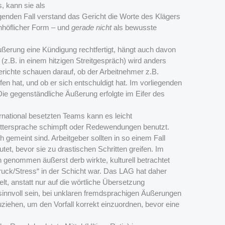
, kann sie als
enden Fall verstand das Gericht die Worte des Klägers
unhöflicher Form – und
gerade nicht
als bewusste
ßerung eine Kündigung rechtfertigt, hängt auch davon
 (z.B. in einem hitzigen Streitgespräch) wird anders
Gerichte schauen darauf, ob der Arbeitnehmer z.B.
fen hat, und ob er sich entschuldigt hat. Im vorliegenden
 Die gegenständliche Äußerung erfolgte im Eifer des
rnational besetzten Teams kann es leicht
ttersprache schimpft oder Redewendungen benutzt.
h gemeint sind. Arbeitgeber sollten in so einem Fall
t, bevor sie zu drastischen Schritten greifen. Im
ch genommen äußerst derb wirkte, kulturell betrachtet
ruck/Stress“ in der Schicht war. Das LAG hat daher
t, anstatt nur auf die wörtliche Übersetzung
r sinnvoll sein, bei unklaren fremdsprachigen Äußerungen
iehen, um den Vorfall korrekt einzuordnen, bevor eine