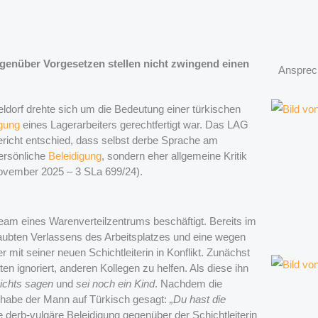
enüber Vorgesetzen stellen nicht zwingend einen
Ansprec
ldorf drehte sich um die Bedeutung einer türkischen
gung
eines Lagerarbeiters gerechtfertigt war. Das LAG
icht entschied, dass selbst derbe Sprache am
persönliche
Beleidigung
, sondern eher allgemeine Kritik
November 2025 – 3 SLa 699/24).
eam eines Warenverteilzentrums beschäftigt. Bereits im
aubten Verlassens des Arbeitsplatzes und eine wegen
 mit seiner neuen Schichtleiterin in Konflikt. Zunächst
en ignoriert, anderen Kollegen zu helfen. Als diese ihn
ichts sagen
und
sei noch ein Kind
. Nachdem die
n, habe der Mann auf Türkisch gesagt:
„Du hast die
e derb-vulgäre Beleidigung gegenüber der Schichtleiterin