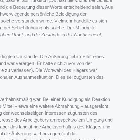
st, dass er auf Türkisch
„Du hast die Mutter der Schicht
und die Bedeutung dieser Worte entscheidend seien. Aus
hwerwiegende persönliche Beleidigung der
solche verstanden wurde. Vielmehr handelte es sich
se der Schichtführung als solche. Der Mitarbeiter
hohen Druck und die Zustände in der Nachtschicht
,
dingten Umstände. Die Äußerung fiel im Eifer eines
und war verärgert. Er hatte sich zuvor von der
alle zu verlassen). Die Wortwahl des Klägers war
tionalen Ausnahmesituation. Dies sei zugunsten des
nverhältnismäßig war. Bei einer Kündigung als Reaktion
s Mittel – etwa eine weitere Abmahnung – ausgereicht
ng der wechselseitigen Interessen zugunsten des
Interesse des Arbeitgebers an respektvollem Umgang und
ber das langjährige Arbeitsverhältnis des Klägers und
mal die Äußerung sachbezogen (auf die