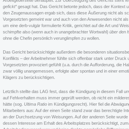
Arbeitgeberseite behauptet. Zur Überzeugung des Gerichts steht fe
gefickt“
gesagt hat. Das Gericht betonte jedoch, dass der Kontext 
den Zeugenaussagen ergab sich, dass diese Äußerung nicht als sc
Vorgesetzten gemeint war und auch von den Anwesenden nicht als 
um eine derb-vulgär formulierte Kritik, gerichtet auf die Art und Wei
schimpfte also (wenn auch in unangebrachter Wortwahl)
über den 
ohne die Chefin persönlich verunglimpfen zu wollen.
Das Gericht berücksichtigte außerdem die besonderen situationsbe
Konflikts – der Arbeitnehmer fühlte sich offenbar stark unter Druck 
Vorgesetzten provoziert gefühlt (u.a. durch die Aufforderung, die H
zwar völlig unangemessen, erfolgte aber spontan und in einer emo
Klägers zu berücksichtigen.
Letztlich stellte das LAG fest, dass die Kündigung in diesem Fall u
auf Fehlverhalten muss immer geprüft werden, ob nicht ein mildere
hätte (sog.
Ultima Ratio
im Kündigungsrecht). Hier fiel die Abwägu
Mitarbeiters aus: Auf der einen Seite stand zwar das berechtigte 
an der Durchsetzung von Weisungen. Auf der anderen Seite wurde a
dessen Interesse am Erhalt des Arbeitsplatzes berücksichtigt, zu