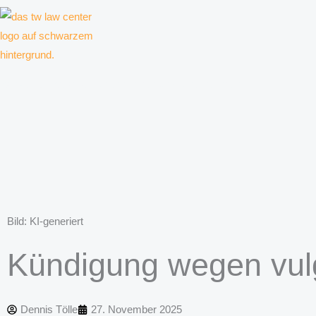
Zum
Inhalt
springen
Kanzlei für Kreative, Unternehmer und Unternehmen
Bild: KI-generiert
Kündigung wegen vul
Dennis Tölle
27. November 2025