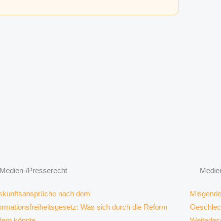
Medien-/Presserecht
Medie
skunftsansprüche nach dem
Misgende
ormationsfreiheitsgesetz: Was sich durch die Reform
Geschlec
dern könnte
Weiterles