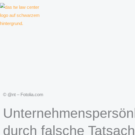
Zum
Inhalt
springen
Kanzlei für Kreative, Unternehmer und Unternehmen
© @nt – Fotolia.com
Unternehmenspersönli
durch falsche Tatsa