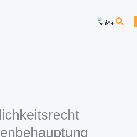
chkeitsrecht
chenbehauptung