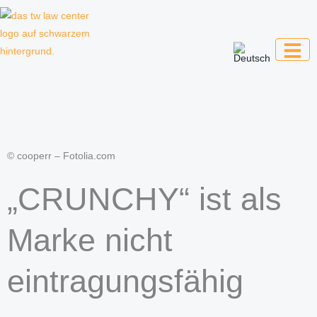
Zum
Inhalt
springen
Kanzlei für Kreative, Unternehmer und
Unternehmen
© cooperr – Fotolia.com
„CRUNCHY“ ist als
Marke nicht
eintragungsfähig