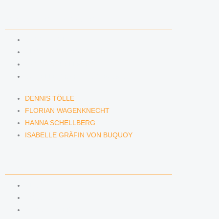
ANWÄLTINNEN & ANWÄLTE
DENNIS TÖLLE
FLORIAN WAGENKNECHT
HANNA SCHELLBERG
ISABELLE GRÄFIN VON BUQUOY
DENNIS TÖLLE
FLORIAN WAGENKNECHT
HANNA SCHELLBERG
ISABELLE GRÄFIN VON BUQUOY
NEWS & INSIGHTS
BLOG
PODCAST
NEWSLETTER