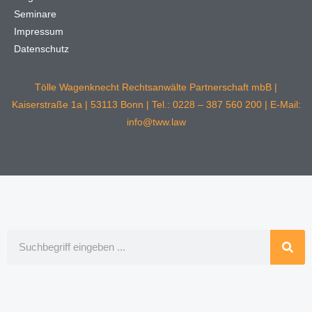
Seminare
Impressum
Datenschutz
Tölle Wagenknecht Rechtsanwälte Partnerschaft mbB |
Kaiserstraße 1a | 53113 Bonn | Tel.: 0228 – 387 560 200 | E-Mail:
info@tww.law
Suche