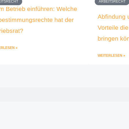
EITSRECHT
ARBEITSRECHT
im Betrieb einführen: Welche
Abfindung 
bestimmungsrechte hat der
Vorteile di
riebsrat?
bringen kö
ERLESEN »
WEITERLESEN »