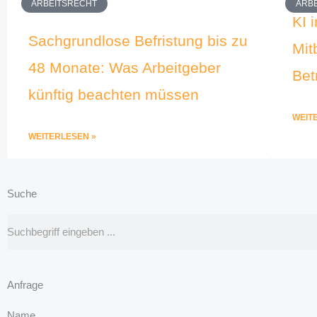
ARBEITSRECHT
ARB
KI 
Sachgrundlose Befristung bis zu
Mit
48 Monate: Was Arbeitgeber
Bet
künftig beachten müssen
WEIT
WEITERLESEN »
Suche
Suche
Anfrage
Name