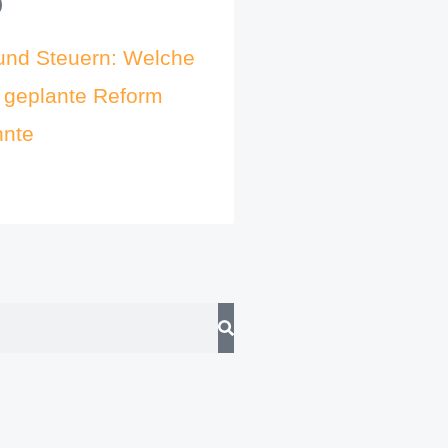
und Steuern: Welche
e geplante Reform
nnte