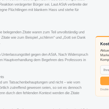
eaktion verärgerter Bürger sei. Laut AStA verbreite der
egne Flüchtlingen mit blankem Hass und stehe für
Die belegenden Zitate waren zum Teil unvollständig und
itate wie zum Beispiel „schlimm“ und „Gott sei Dank
.
Kost
Aktue
en Unterlassungstitel gegen den AStA. Nach Widerspruch
Marke
hen Hauptverhandlung dem Begehren des Professors in
Kompa
hts
end um Tatsachenbehauptungen und nicht – wie vom
tlich zutreffend gewesen seien, so sei es dennoch
Double-
n durch den fehlenden Kontext werden die Zitate