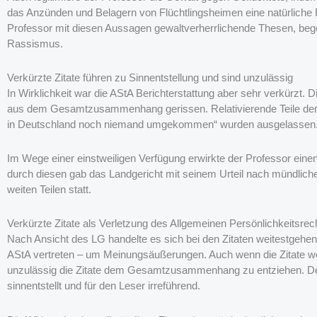
das Anzünden und Belagern von Flüchtlingsheimen eine natürliche R
Professor mit diesen Aussagen gewaltverherrlichende Thesen, beg
Rassismus.
Verkürzte Zitate führen zu Sinnentstellung und sind unzulässig
In Wirklichkeit war die AStA Berichterstattung aber sehr verkürzt. 
aus dem Gesamtzusammenhang gerissen. Relativierende Teile der Z
in Deutschland noch niemand umgekommen“ wurden ausgelassen
Im Wege einer einstweiligen Verfügung erwirkte der Professor ein
durch diesen gab das Landgericht mit seinem Urteil nach mündlic
weiten Teilen statt.
Verkürzte Zitate als Verletzung des Allgemeinen Persönlichkeitsrec
Nach Ansicht des LG handelte es sich bei den Zitaten weitestgeh
AStA vertreten – um Meinungsäußerungen. Auch wenn die Zitate wör
unzulässig die Zitate dem Gesamtzusammenhang zu entziehen. Den
sinnentstellt und für den Leser irreführend.