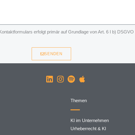
taktformulars erfolgt primär auf Grundlage von Art. 6 I b) DSGVO
SENDEN
Themen
KI im Unternehmen
Urheberrecht & KI