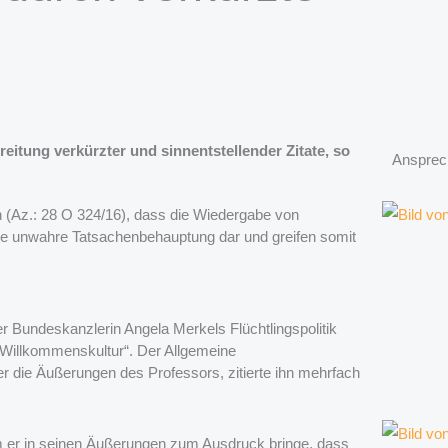
eitung verkürzter und sinnentstellender Zitate, so
Ansprec
n (Az.: 28 O 324/16), dass die Wiedergabe von
 eine unwahre Tatsachenbehauptung dar und greifen somit
er Bundeskanzlerin Angela Merkels Flüchtlingspolitik
r Willkommenskultur“. Der Allgemeine
r die Äußerungen des Professors, zitierte ihn mehrfach
em er in seinen Äußerungen zum Ausdruck bringe, dass