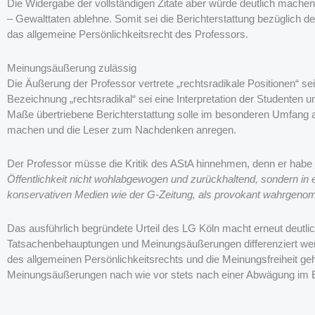
Die Widergabe der vollständigen Zitate aber würde deutlich mache
– Gewalttaten ablehne. Somit sei die Berichterstattung bezüglich
das allgemeine Persönlichkeitsrecht des Professors.
Meinungsäußerung zulässig
Die Äußerung der Professor vertrete „rechtsradikale Positionen“ se
Bezeichnung „rechtsradikal“ sei eine Interpretation der Studenten
Maße übertriebene Berichterstattung solle im besonderen Umfang
machen und die Leser zum Nachdenken anregen.
Der Professor müsse die Kritik des AStA hinnehmen, denn er habe
Öffentlichkeit nicht wohlabgewogen und zurückhaltend, sondern in 
konservativen Medien wie der G-Zeitung, als provokant wahrgen
Das ausführlich begründete Urteil des LG Köln macht erneut deutlic
Tatsachenbehauptungen und Meinungsäußerungen differenziert we
des allgemeinen Persönlichkeitsrechts und die Meinungsfreiheit ge
Meinungsäußerungen nach wie vor stets nach einer Abwägung im Ei