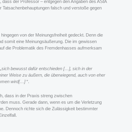
n, dass der Professor – entgegen den Angaben des AStA
 der Tatsachenbehauptungen falsch und verstoße gegen
i hingegen von der Meinungsfreiheit gedeckt. Denn die
 und somit eine Meinungsäußerung. Die im gewissen
 auf die Problematik des Fremdenhasses aufmerksam
„sich be
wusst dafür entschieden […], sich in der
einer Weise zu äußern, die überwiegend, auch von eher
ommen wird[…]
“.
h, dass in der Praxis streng zwischen
rden muss. Gerade dann, wenn es um die Verletzung
he. Dennoch richte sich die Zulässigkeit bestimmter
nzelfall.