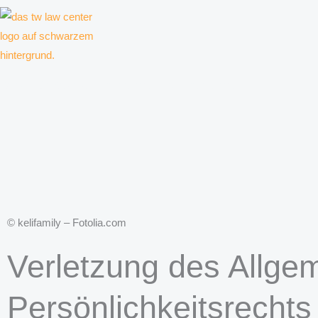
Zum
Inhalt
springen
Kanzlei für Kreative, Unternehmer und Unternehmen
© kelifamily – Fotolia.com
Verletzung des Allge
Persönlichkeitsrechts