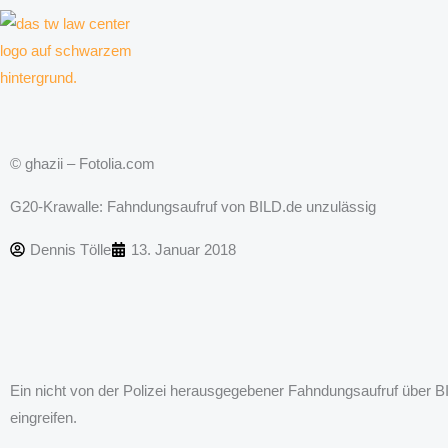
Zum
Inhalt
springen
Kanzlei für Kreative, Unternehmer und Unternehmen
© ghazii – Fotolia.com
G20-Krawalle: Fahndungsaufruf von BILD.de unzulässig
Dennis Tölle
13. Januar 2018
Ein nicht von der Polizei herausgegebener Fahndungsaufruf über BI
eingreifen.