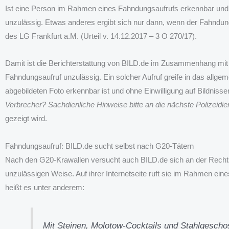
Ist eine Person im Rahmen eines Fahndungsaufrufs erkennbar und ha
unzulässig. Etwas anderes ergibt sich nur dann, wenn der Fahndung
des LG Frankfurt a.M. (Urteil v. 14.12.2017 – 3 O 270/17).
Damit ist die Berichterstattung von BILD.de im Zusammenhang mi
Fahndungsaufruf unzulässig. Ein solcher Aufruf greife in das allge
abgebildeten Foto erkennbar ist und ohne Einwilligung auf Bildnisse
Verbrecher? Sachdienliche Hinweise bitte an die nächste Polizeidien
gezeigt wird.
Fahndungsaufruf: BILD.de sucht selbst nach G20-Tätern
Nach den G20-Krawallen versucht auch BILD.de sich an der Rechtsve
unzulässigen Weise. Auf ihrer Internetseite ruft sie im Rahmen ei
heißt es unter anderem:
Mit Steinen, Molotow-Cocktails und Stahlgesch