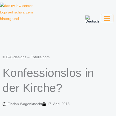
Zum
Inhalt
springen
Kanzlei für Kreative, Unternehmer und
Unternehmen
© B-C-designs – Fotolia.com
Konfessionslos in
der Kirche?
Florian Wagenknecht
17. April 2018