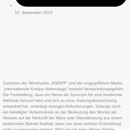
10. September 2019
Zwischen der Wortmarke „KNEIPP“ und der angegriffenen Marke
„Internationale Kneipp-Aktionstage“ besteht Verwechslungsgefahr.
Die Feststellung, dass ein Name als Synonym für eine bestimmte
Methode benutzt wird und sich zu einer Gattungsbezeichnung
entwickelt hat, unterliegt strengen Anforderungen. Solange noch
ein beteiligter Verkehrskreis an der Bedeutung des Wortes als
Hinweis auf die Herkunft der Ware oder Dienstleistung aus einem
bestimmten Betrieb festhält, kann von einer solchen Entwicklung
nicht ausgegangen werden. Wird ein mit einer älteren Marke