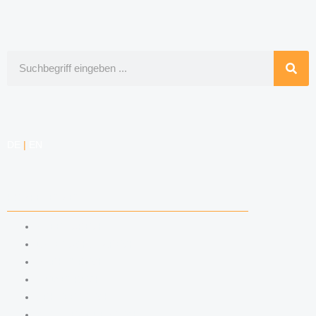
Suche
DE
|
EN
KOMPETENZEN
ARBEITSRECHT
DATENSCHUTZRECHT
MARKENRECHT
MEDIENRECHT
URHEBERRECHT
WETTBEWERBSRECHT