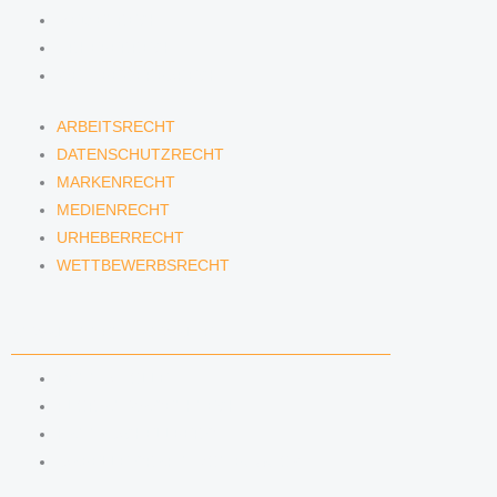
MEDIENRECHT
URHEBERRECHT
WETTBEWERBSRECHT
ARBEITSRECHT
DATENSCHUTZRECHT
MARKENRECHT
MEDIENRECHT
URHEBERRECHT
WETTBEWERBSRECHT
ANWÄLTINNEN & ANWÄLTE
DENNIS TÖLLE
FLORIAN WAGENKNECHT
HANNA SCHELLBERG
ISABELLE GRÄFIN VON BUQUOY