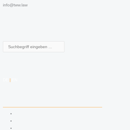
info@tww.law
Suche
DE
|
EN
KOMPETENZEN
ARBEITSRECHT
DATENSCHUTZRECHT
MARKENRECHT