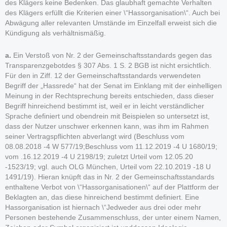
des Klägers keine Bedenken. Das glaubhaft gemachte Verhalten
des Klägers erfüllt die Kriterien einer \“Hassorganisation\“. Auch bei
Abwägung aller relevanten Umstände im Einzelfall erweist sich die
Kündigung als verhältnismäßig.
a.
Ein Verstoß von Nr. 2 der Gemeinschaftsstandards gegen das
Transparenzgebotdes § 307 Abs. 1 S. 2 BGB ist nicht ersichtlich.
Für den in Ziff. 12 der Gemeinschaftsstandards verwendeten
Begriff der „Hassrede“ hat der Senat im Einklang mit der einhelligen
Meinung in der Rechtsprechung bereits entschieden, dass dieser
Begriff hinreichend bestimmt ist, weil er in leicht verständlicher
Sprache definiert und obendrein mit Beispielen so untersetzt ist,
dass der Nutzer unschwer erkennen kann, was ihm im Rahmen
seiner Vertragspflichten abverlangt wird (Beschluss vom
08.08.2018 -4 W 577/19;Beschluss vom 11.12.2019 -4 U 1680/19;
vom .16.12.2019 -4 U 2198/19; zuletzt Urteil vom 12.05.20
-1523/19; vgl. auch OLG München, Urteil vom 22.10.2019 -18 U
1491/19). Hieran knüpft das in Nr. 2 der Gemeinschaftsstandards
enthaltene Verbot von \“Hassorganisationen\“ auf der Plattform der
Beklagten an, das diese hinreichend bestimmt definiert. Eine
Hassorganisation ist hiernach \“Jedweder aus drei oder mehr
Personen bestehende Zusammenschluss, der unter einem Namen,