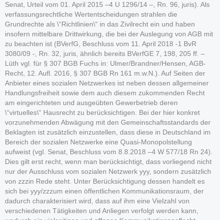
Senat, Urteil vom 01. April 2015 –4 U 1296/14 –, Rn. 96, juris). Als
verfassungsrechtliche Wertentscheidungen strahlen die
Grundrechte als \“Richtlinien\“ in das Zivilrecht ein und haben
insofern mittelbare Drittwirkung, die bei der Auslegung von AGB mit
zu beachten ist (BVerfG, Beschluss vom 11. April 2018 -1 BvR
3080/09 -, Rn. 32, juris, ähnlich bereits BVerfGE 7, 198, 205 ff. –
Lüth vgl. für § 307 BGB Fuchs in: Ulmer/Brandner/Hensen, AGB-
Recht, 12. Aufl. 2016, § 307 BGB Rn 161 m.w.N.). Auf Seiten der
Anbieter eines sozialen Netzwerkes ist neben dessen allgemeiner
Handlungsfreiheit sowie dem auch diesem zukommenden Recht
am eingerichteten und ausgeübten Gewerbetrieb deren
\“virtuelles\“ Hausrecht zu berücksichtigen. Bei der hier konkret
vorzunehmenden Abwägung mit den Gemeinschaftsstandards der
Beklagten ist zusätzlich einzustellen, dass diese in Deutschland im
Bereich der sozialen Netzwerke eine Quasi-Monopolstellung
aufweist (vgl. Senat, Beschluss vom 8.8.2018 –4 W 577/18 Rn 24).
Dies gilt erst recht, wenn man berücksichtigt, dass vorliegend nicht
nur der Ausschluss vom sozialen Netzwerk yyy, sondern zusätzlich
von zzzin Rede steht. Unter Berücksichtigung dessen handelt es
sich bei yyy/zzzum einen öffentlichen Kommunikationsraum, der
dadurch charakterisiert wird, dass auf ihm eine Vielzahl von
verschiedenen Tätigkeiten und Anliegen verfolgt werden kann,