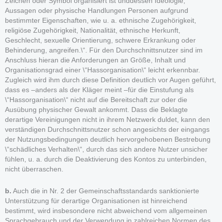
Zeichen oder Symbol organisiert ist unddessen Ideologie,
Aussagen oder physische Handlungen Personen aufgrund
bestimmter Eigenschaften, wie u. a. ethnische Zugehörigkeit,
religiöse Zugehörigkeit, Nationalität, ethnische Herkunft,
Geschlecht, sexuelle Orientierung, schwere Erkrankung oder
Behinderung, angreifen.\“. Für den Durchschnittsnutzer sind im
Anschluss hieran die Anforderungen an Größe, Inhalt und
Organisationsgrad einer \“Hassorganisation\“ leicht erkennbar.
Zugleich wird ihm durch diese Definition deutlich vor Augen geführt,
dass es –anders als der Kläger meint –für die Einstufung als
\“Hassorganisation\“ nicht auf die Bereitschaft zur oder die
Ausübung physischer Gewalt ankommt. Dass die Beklagte
derartige Vereinigungen nicht in ihrem Netzwerk duldet, kann den
verständigen Durchschnittsnutzer schon angesichts der eingangs
der Nutzungsbedingungen deutlich hervorgehobenen Bestrebung
\“schädliches Verhalten\“, durch das sich andere Nutzer unsicher
fühlen, u. a. durch die Deaktivierung des Kontos zu unterbinden,
nicht überraschen.
b.
Auch die in Nr. 2 der Gemeinschaftsstandards sanktionierte
Unterstützung für derartige Organisationen ist hinreichend
bestimmt, wird insbesondere nicht abweichend vom allgemeinen
Sprachgebrauch und der Verwendung in zahlreichen Normen des