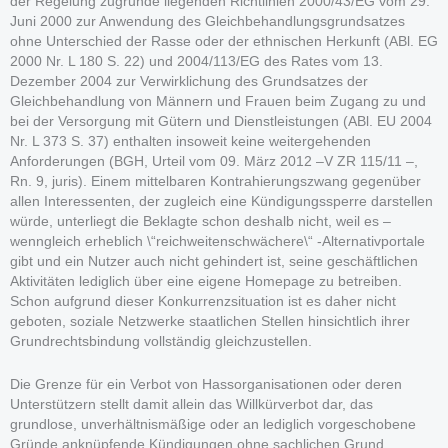
der Regelung zugrunde liegenden Richtlinien 2000/43/EG vom 29.
Juni 2000 zur Anwendung des Gleichbehandlungsgrundsatzes
ohne Unterschied der Rasse oder der ethnischen Herkunft (ABl. EG
2000 Nr. L 180 S. 22) und 2004/113/EG des Rates vom 13.
Dezember 2004 zur Verwirklichung des Grundsatzes der
Gleichbehandlung von Männern und Frauen beim Zugang zu und
bei der Versorgung mit Gütern und Dienstleistungen (ABl. EU 2004
Nr. L 373 S. 37) enthalten insoweit keine weitergehenden
Anforderungen (BGH, Urteil vom 09. März 2012 –V ZR 115/11 –,
Rn. 9, juris). Einem mittelbaren Kontrahierungszwang gegenüber
allen Interessenten, der zugleich eine Kündigungssperre darstellen
würde, unterliegt die Beklagte schon deshalb nicht, weil es –
wenngleich erheblich \“reichweitenschwächere\“ -Alternativportale
gibt und ein Nutzer auch nicht gehindert ist, seine geschäftlichen
Aktivitäten lediglich über eine eigene Homepage zu betreiben.
Schon aufgrund dieser Konkurrenzsituation ist es daher nicht
geboten, soziale Netzwerke staatlichen Stellen hinsichtlich ihrer
Grundrechtsbindung vollständig gleichzustellen.
Die Grenze für ein Verbot von Hassorganisationen oder deren
Unterstützern stellt damit allein das Willkürverbot dar, das
grundlose, unverhältnismäßige oder an lediglich vorgeschobene
Gründe anknüpfende Kündigungen ohne sachlichen Grund