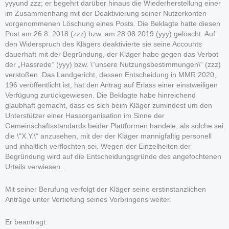
yyyund zzz; er begehrt darüber hinaus die Wiederherstellung einer
im Zusammenhang mit der Deaktivierung seiner Nutzerkonten
vorgenommenen Löschung eines Posts. Die Beklagte hatte diesen
Post am 26.8. 2018 (zzz) bzw. am 28.08.2019 (yyy) gelöscht. Auf
den Widerspruch des Klägers deaktivierte sie seine Accounts
dauerhaft mit der Begründung, der Kläger habe gegen das Verbot
der „Hassrede“ (yyy) bzw. \“unsere Nutzungsbestimmungen\“ (zzz)
verstoßen. Das Landgericht, dessen Entscheidung in MMR 2020,
196 veröffentlicht ist, hat den Antrag auf Erlass einer einstweiligen
Verfügung zurückgewiesen. Die Beklagte habe hinreichend
glaubhaft gemacht, dass es sich beim Kläger zumindest um den
Unterstützer einer Hassorganisation im Sinne der
Gemeinschaftsstandards beider Plattformen handele; als solche sei
die \“X.Y.\“ anzusehen, mit der der Kläger mannigfaltig personell
und inhaltlich verflochten sei. Wegen der Einzelheiten der
Begründung wird auf die Entscheidungsgründe des angefochtenen
Urteils verwiesen.
Mit seiner Berufung verfolgt der Kläger seine erstinstanzlichen
Anträge unter Vertiefung seines Vorbringens weiter.
Er beantragt: