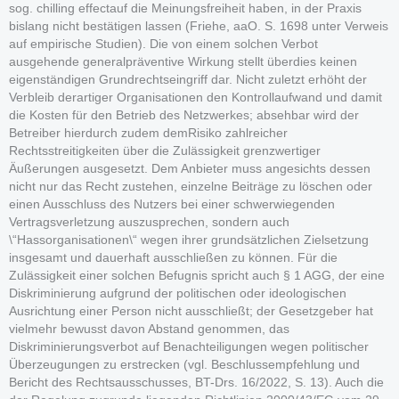
sog. chilling effectauf die Meinungsfreiheit haben, in der Praxis
bislang nicht bestätigen lassen (Friehe, aaO. S. 1698 unter Verweis
auf empirische Studien). Die von einem solchen Verbot
ausgehende generalpräventive Wirkung stellt überdies keinen
eigenständigen Grundrechtseingriff dar. Nicht zuletzt erhöht der
Verbleib derartiger Organisationen den Kontrollaufwand und damit
die Kosten für den Betrieb des Netzwerkes; absehbar wird der
Betreiber hierdurch zudem demRisiko zahlreicher
Rechtsstreitigkeiten über die Zulässigkeit grenzwertiger
Äußerungen ausgesetzt. Dem Anbieter muss angesichts dessen
nicht nur das Recht zustehen, einzelne Beiträge zu löschen oder
einen Ausschluss des Nutzers bei einer schwerwiegenden
Vertragsverletzung auszusprechen, sondern auch
\“Hassorganisationen\“ wegen ihrer grundsätzlichen Zielsetzung
insgesamt und dauerhaft ausschließen zu können. Für die
Zulässigkeit einer solchen Befugnis spricht auch § 1 AGG, der eine
Diskriminierung aufgrund der politischen oder ideologischen
Ausrichtung einer Person nicht ausschließt; der Gesetzgeber hat
vielmehr bewusst davon Abstand genommen, das
Diskriminierungsverbot auf Benachteiligungen wegen politischer
Überzeugungen zu erstrecken (vgl. Beschlussempfehlung und
Bericht des Rechtsausschusses, BT-Drs. 16/2022, S. 13). Auch die