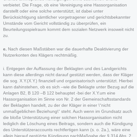
verbietet. Die Frage, ob eine Vereinigung eine Hassorganisation
darstellt oder eine solche unterstützt, ist dabei unter
Berücksichtigung sämtlicher vorgetragener und gerichtsbekannter
Umstände vom Gericht vollständig zu überprüfen, ein
Beurteilungsspielraum kommt dem sozialen Netzwerk insoweit nicht
zu.
e.
Nach diesen Maßstäben war die dauerhafte Deaktivierung der
Nutzerkonten des Klägers rechtmäßig.
i. Entgegen der Auffassung der Beklagten und des Landgerichts
kann diese allerdings nicht darauf gestützt werden, dass der Kläger
die sog. X.Y.(X.Y.) finanziell und organisatorisch unterstützt. Hierbei
kann dahinstehen, ob es sich –wie die Beklagte unter Bezug auf die
Anlagen B2, B 120 –B 122 behauptet -bei der X.Y.um eine
Hassorganisation im Sinne von Nr. 2 der Gemeinschaftsstandards
der Beklagten handelt, zu der der Kläger in einer \“nicht
unmaßgeblichen Beziehung\“ steht. Auch wenn im Grundsatz auch
die bloße Unterstützung einer solchen Hassorganisation nicht
lediglich die Löschung eines Beitrags, sondern auch die Kündigung
des Unterstützeraccounts rechtfertigen kann (s. o. 2a.), wäre eine
allein hierauf gestützte Kündigung nachMaßgabe der § 314 Abs. 2