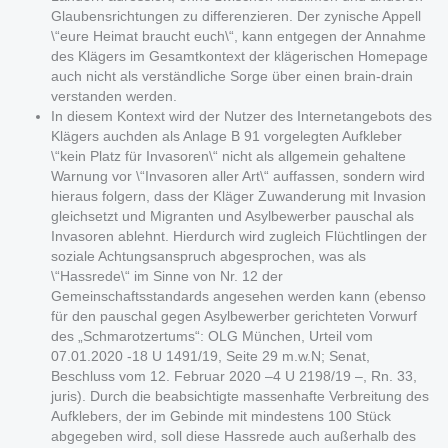
Glaubensrichtungen zu differenzieren. Der zynische Appell
\“eure Heimat braucht euch\“, kann entgegen der Annahme
des Klägers im Gesamtkontext der klägerischen Homepage
auch nicht als verständliche Sorge über einen brain-drain
verstanden werden.
In diesem Kontext wird der Nutzer des Internetangebots des
Klägers auchden als Anlage B 91 vorgelegten Aufkleber
\“kein Platz für Invasoren\“ nicht als allgemein gehaltene
Warnung vor \“Invasoren aller Art\“ auffassen, sondern wird
hieraus folgern, dass der Kläger Zuwanderung mit Invasion
gleichsetzt und Migranten und Asylbewerber pauschal als
Invasoren ablehnt. Hierdurch wird zugleich Flüchtlingen der
soziale Achtungsanspruch abgesprochen, was als
\“Hassrede\“ im Sinne von Nr. 12 der
Gemeinschaftsstandards angesehen werden kann (ebenso
für den pauschal gegen Asylbewerber gerichteten Vorwurf
des „Schmarotzertums“: OLG München, Urteil vom
07.01.2020 -18 U 1491/19, Seite 29 m.w.N; Senat,
Beschluss vom 12. Februar 2020 –4 U 2198/19 –, Rn. 33,
juris). Durch die beabsichtigte massenhafte Verbreitung des
Aufklebers, der im Gebinde mit mindestens 100 Stück
abgegeben wird, soll diese Hassrede auch außerhalb des