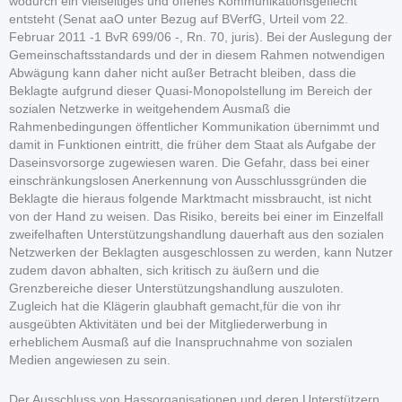
wodurch ein vielseitiges und offenes Kommunikationsgeflecht
entsteht (Senat aaO unter Bezug auf BVerfG, Urteil vom 22.
Februar 2011 -1 BvR 699/06 -, Rn. 70, juris). Bei der Auslegung der
Gemeinschaftsstandards und der in diesem Rahmen notwendigen
Abwägung kann daher nicht außer Betracht bleiben, dass die
Beklagte aufgrund dieser Quasi-Monopolstellung im Bereich der
sozialen Netzwerke in weitgehendem Ausmaß die
Rahmenbedingungen öffentlicher Kommunikation übernimmt und
damit in Funktionen eintritt, die früher dem Staat als Aufgabe der
Daseinsvorsorge zugewiesen waren. Die Gefahr, dass bei einer
einschränkungslosen Anerkennung von Ausschlussgründen die
Beklagte die hieraus folgende Marktmacht missbraucht, ist nicht
von der Hand zu weisen. Das Risiko, bereits bei einer im Einzelfall
zweifelhaften Unterstützungshandlung dauerhaft aus den sozialen
Netzwerken der Beklagten ausgeschlossen zu werden, kann Nutzer
zudem davon abhalten, sich kritisch zu äußern und die
Grenzbereiche dieser Unterstützungshandlung auszuloten.
Zugleich hat die Klägerin glaubhaft gemacht,für die von ihr
ausgeübten Aktivitäten und bei der Mitgliederwerbung in
erheblichem Ausmaß auf die Inanspruchnahme von sozialen
Medien angewiesen zu sein.
Der Ausschluss von Hassorganisationen und deren Unterstützern