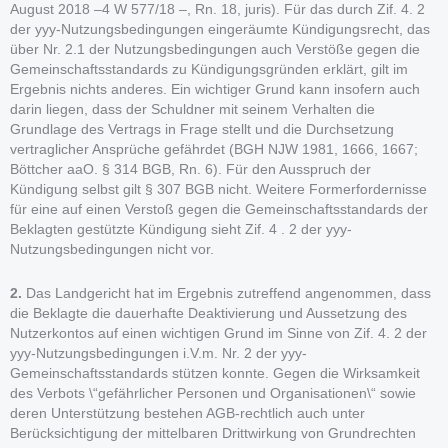
August 2018 –4 W 577/18 –, Rn. 18, juris). Für das durch Zif. 4. 2
der yyy-Nutzungsbedingungen eingeräumte Kündigungsrecht, das
über Nr. 2.1 der Nutzungsbedingungen auch Verstöße gegen die
Gemeinschaftsstandards zu Kündigungsgründen erklärt, gilt im
Ergebnis nichts anderes. Ein wichtiger Grund kann insofern auch
darin liegen, dass der Schuldner mit seinem Verhalten die
Grundlage des Vertrags in Frage stellt und die Durchsetzung
vertraglicher Ansprüche gefährdet (BGH NJW 1981, 1666, 1667;
Böttcher aaO. § 314 BGB, Rn. 6). Für den Ausspruch der
Kündigung selbst gilt § 307 BGB nicht. Weitere Formerfordernisse
für eine auf einen Verstoß gegen die Gemeinschaftsstandards der
Beklagten gestützte Kündigung sieht Zif. 4 . 2 der yyy-
Nutzungsbedingungen nicht vor.
2.
Das Landgericht hat im Ergebnis zutreffend angenommen, dass
die Beklagte die dauerhafte Deaktivierung und Aussetzung des
Nutzerkontos auf einen wichtigen Grund im Sinne von Zif. 4. 2 der
yyy-Nutzungsbedingungen i.V.m. Nr. 2 der yyy-
Gemeinschaftsstandards stützen konnte. Gegen die Wirksamkeit
des Verbots \“gefährlicher Personen und Organisationen\“ sowie
deren Unterstützung bestehen AGB-rechtlich auch unter
Berücksichtigung der mittelbaren Drittwirkung von Grundrechten