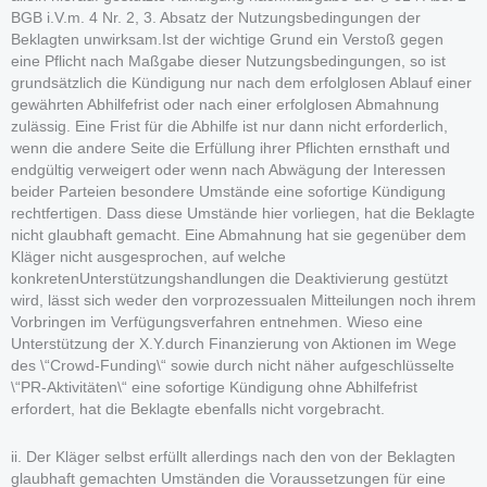
BGB i.V.m. 4 Nr. 2, 3. Absatz der Nutzungsbedingungen der
Beklagten unwirksam.Ist der wichtige Grund ein Verstoß gegen
eine Pflicht nach Maßgabe dieser Nutzungsbedingungen, so ist
grundsätzlich die Kündigung nur nach dem erfolglosen Ablauf einer
gewährten Abhilfefrist oder nach einer erfolglosen Abmahnung
zulässig. Eine Frist für die Abhilfe ist nur dann nicht erforderlich,
wenn die andere Seite die Erfüllung ihrer Pflichten ernsthaft und
endgültig verweigert oder wenn nach Abwägung der Interessen
beider Parteien besondere Umstände eine sofortige Kündigung
rechtfertigen. Dass diese Umstände hier vorliegen, hat die Beklagte
nicht glaubhaft gemacht. Eine Abmahnung hat sie gegenüber dem
Kläger nicht ausgesprochen, auf welche
konkretenUnterstützungshandlungen die Deaktivierung gestützt
wird, lässt sich weder den vorprozessualen Mitteilungen noch ihrem
Vorbringen im Verfügungsverfahren entnehmen. Wieso eine
Unterstützung der X.Y.durch Finanzierung von Aktionen im Wege
des \“Crowd-Funding\“ sowie durch nicht näher aufgeschlüsselte
\“PR-Aktivitäten\“ eine sofortige Kündigung ohne Abhilfefrist
erfordert, hat die Beklagte ebenfalls nicht vorgebracht.
ii. Der Kläger selbst erfüllt allerdings nach den von der Beklagten
glaubhaft gemachten Umständen die Voraussetzungen für eine