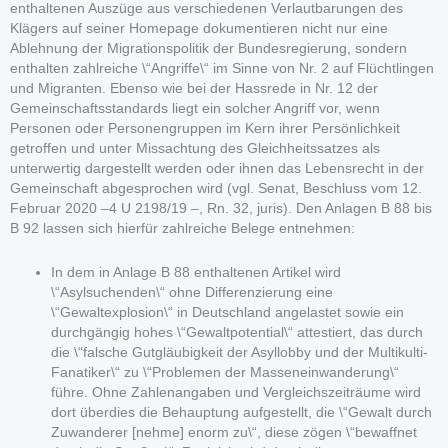
enthaltenen Auszüge aus verschiedenen Verlautbarungen des
Klägers auf seiner Homepage dokumentieren nicht nur eine
Ablehnung der Migrationspolitik der Bundesregierung, sondern
enthalten zahlreiche \“Angriffe\“ im Sinne von Nr. 2 auf Flüchtlingen
und Migranten. Ebenso wie bei der Hassrede in Nr. 12 der
Gemeinschaftsstandards liegt ein solcher Angriff vor, wenn
Personen oder Personengruppen im Kern ihrer Persönlichkeit
getroffen und unter Missachtung des Gleichheitssatzes als
unterwertig dargestellt werden oder ihnen das Lebensrecht in der
Gemeinschaft abgesprochen wird (vgl. Senat, Beschluss vom 12.
Februar 2020 –4 U 2198/19 –, Rn. 32, juris). Den Anlagen B 88 bis
B 92 lassen sich hierfür zahlreiche Belege entnehmen:
In dem in Anlage B 88 enthaltenen Artikel wird
\“Asylsuchenden\“ ohne Differenzierung eine
\“Gewaltexplosion\“ in Deutschland angelastet sowie ein
durchgängig hohes \“Gewaltpotential\“ attestiert, das durch
die \“falsche Gutgläubigkeit der Asyllobby und der Multikulti-
Fanatiker\“ zu \“Problemen der Masseneinwanderung\“
führe. Ohne Zahlenangaben und Vergleichszeiträume wird
dort überdies die Behauptung aufgestellt, die \“Gewalt durch
Zuwanderer [nehme] enorm zu\“, diese zögen \“bewaffnet