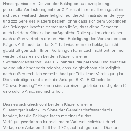
Hassorganisation. Die von der Beklagten aufgezeigte enge
personelle Verflechtung mit der X.Y. reicht hierfür allerdings allein
nicht aus, weil sich diese lediglich auf die Administratoren der yyy-
und zzz Seite des Klägers bezieht, ohne dass sich dem Vorbringen
der Beklagten insofern entnehmen ließe, dass diese Personen
auch bei dem Kläger eine maßgebliche Rolle spielen oder diesen
nach außen vertreten dürfen. Eine Beteiligung des Vorstandes des
Klägers A.B. auch bei der X.Y. hat wiederum die Beklagte nicht
glaubhaft gemacht. Ihrem Vorbringen kann auch nicht entnommen
werden, dass es sich bei dem Kläger um eine
\“Vorfeldorganisation\“ der X.Y. handelt, die personell und finanziell
so eng mit dieser verbundenist, dass sie gleichsam ein lediglich
nach außen rechtlich verselbständigter Teil dieser Vereinigung ist.
Die unstreitigen und durch die Anlagen B 81 -B 83 belegten
\“Crowd-Funding\“ Aktionen sind vereinzelt geblieben und geben für
eine solche Annahme nichts her.
Dass es sich gleichwohl bei dem Kläger um eine
\“Hassorganisation\“ im Sinne der Gemeinschaftsstandards
handelt, hat die Beklagte indes mit einer für das
Verfügungsverfahren hinreichenden Wahrscheinlichkeit durch
Vorlage der Anlagen B 88 bis B 92 glaubhaft gemacht. Die darin