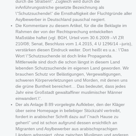
durch die Straßen\“. Zugleich wird durch die
inAnführungsstriche gesetzte Bezeichnung als
\“Schutzsuchende\“ die Ernsthaftigkeit der Fluchtgründe aller
Asylbewerber in Deutschland pauschal negiert.
Die Kommentare zu diesem Artikel, für die die Beklagte im
Rahmen der von der Rechtsprechung entwickelten
Maßstäbe haftet (vgl. BGH, Urteil vom 30.6.2009 –VI ZR
210/08; Senat, Beschluss vom 1.4.2015, 4 U 1296/14 –juris),
verstärken diesen Eindruck weiter. Dort heißt es u.a.: \“Das
Wort \“Schutzsuchende ist doch linke Propaganda.
Mittlerweile sind doch die schon längst in diesem Land
lebenden Schutzsuchende im eigenen Land geworden. Wir
brauchen Schutz vor Belästigungen, Vergewaltigungen,
schweren Körperverletzungen und Morden, mit denen uns
die grüne Buntheit bereichert… Das bedeutet, dass jedes
Jahr eine Großstadt gewaltaffiner muslimischer Männer
einwandert.\“.
Der als Anlage B 89 vorgelegte Aufkleber, den der Kläger
über seine Homepage in beliebiger Stückzahl vertreibt,
fordert in arabischer Schrift dazu auf \“nach Hause zu
gehen\“ und ist schon aufgrund dessen ersichtlich an
Migranten und Asylbewerber aus arabischsprachigen
Ländern adressiert, ohne zwischen Muslimen und anderen