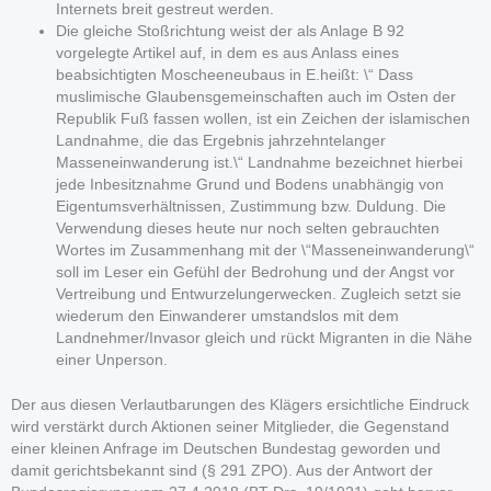
Internets breit gestreut werden.
Die gleiche Stoßrichtung weist der als Anlage B 92
vorgelegte Artikel auf, in dem es aus Anlass eines
beabsichtigten Moscheeneubaus in E.heißt: \“ Dass
muslimische Glaubensgemeinschaften auch im Osten der
Republik Fuß fassen wollen, ist ein Zeichen der islamischen
Landnahme, die das Ergebnis jahrzehntelanger
Masseneinwanderung ist.\“ Landnahme bezeichnet hierbei
jede Inbesitznahme Grund und Bodens unabhängig von
Eigentumsverhältnissen, Zustimmung bzw. Duldung. Die
Verwendung dieses heute nur noch selten gebrauchten
Wortes im Zusammenhang mit der \“Masseneinwanderung\“
soll im Leser ein Gefühl der Bedrohung und der Angst vor
Vertreibung und Entwurzelungerwecken. Zugleich setzt sie
wiederum den Einwanderer umstandslos mit dem
Landnehmer/Invasor gleich und rückt Migranten in die Nähe
einer Unperson.
Der aus diesen Verlautbarungen des Klägers ersichtliche Eindruck
wird verstärkt durch Aktionen seiner Mitglieder, die Gegenstand
einer kleinen Anfrage im Deutschen Bundestag geworden und
damit gerichtsbekannt sind (§ 291 ZPO). Aus der Antwort der