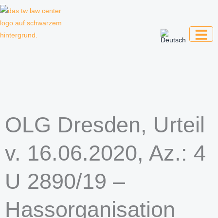
Zum
Inhalt
springen
Kanzlei für Kreative, Unternehmer und
Unternehmen
OLG Dresden, Urteil
v. 16.06.2020, Az.: 4
U 2890/19 –
Hassorganisation