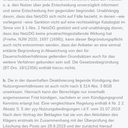
u. a. den Nutzer über jede Entscheidung unverzüglich informiert
und seine Entscheidung ihm gegenüber begründet. Unabhängig
davon, dass das NetzDG sich nicht auf Fälle bezieht, in denen –wie
vorliegend –eine Sanktion nicht auf eine rechtswidrige Katalogtat im
Sinne von § 1 Abs. 2 NetzDG gestützt wird und unabhängig davon,
dass das NetzDG keine privatrechtsgestaltende Wirkung hat
(Friehe, NJW 2020, 1697 (1698)), kann dieser Begründungspflicht
auch nicht entnommen werden, dass der Anbieter an eine einmal
erklärte Begründung in Abweichung von den für
Dauerschuldverhältnisse geltenden Grundsätzen auch für das
weitere Verfahren gebunden sein soll. Die Gesetzesbegründung
(BT-Drs. 18/12356) enthält hierzu nichts.
b.
Die in der dauerhaften Deaktivierung liegende Kündigung des
Nutzungsverhältnisses ist auch nicht nach § 314 Abs. 3 BGB
unwirksam. Hiernach kann der Berechtigte nur innerhalb
angemessener Frist kündigen, nachdem er vom Kündigungsgrund
Kenntnis erlangt hat. Eine vergleichbare Regelung enthält 4 Nr. 2 2.
Absatz S. 5 der yyy-Nutzungsbedingungen i.d.F. vom 31.07.2019.
Nach dem Vortrag der Beklagten hat sie von den Aktivitäten des
Klägers erstmals im Zusammenhang mit der Überprüfung der
Löschung des Posts am 28.8.2019 und der zunächst hierauf