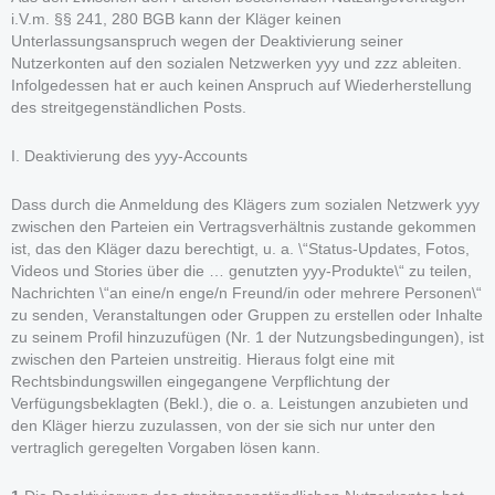
i.V.m. §§ 241, 280 BGB kann der Kläger keinen
Unterlassungsanspruch wegen der Deaktivierung seiner
Nutzerkonten auf den sozialen Netzwerken yyy und zzz ableiten.
Infolgedessen hat er auch keinen Anspruch auf Wiederherstellung
des streitgegenständlichen Posts.
I. Deaktivierung des yyy-Accounts
Dass durch die Anmeldung des Klägers zum sozialen Netzwerk yyy
zwischen den Parteien ein Vertragsverhältnis zustande gekommen
ist, das den Kläger dazu berechtigt, u. a. \“Status-Updates, Fotos,
Videos und Stories über die … genutzten yyy-Produkte\“ zu teilen,
Nachrichten \“an eine/n enge/n Freund/in oder mehrere Personen\“
zu senden, Veranstaltungen oder Gruppen zu erstellen oder Inhalte
zu seinem Profil hinzuzufügen (Nr. 1 der Nutzungsbedingungen), ist
zwischen den Parteien unstreitig. Hieraus folgt eine mit
Rechtsbindungswillen eingegangene Verpflichtung der
Verfügungsbeklagten (Bekl.), die o. a. Leistungen anzubieten und
den Kläger hierzu zuzulassen, von der sie sich nur unter den
vertraglich geregelten Vorgaben lösen kann.