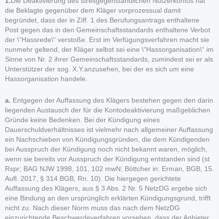
1.
Die Deaktivierung des streitgegenständlichen Nutzerkontos hat
die Beklagte gegenüber dem Kläger vorprozessual damit
begründet, dass der in Ziff. 1 des Berufungsantrags enthaltene
Post gegen das in den Gemeinschaftsstandards enthaltene Verbot
der \“Hassrede\“ verstoße. Erst im Verfügungsverfahren macht sie
nunmehr geltend, der Kläger selbst sei eine \“Hassorganisation\“ im
Sinne von Nr. 2 ihrer Gemeinschaftsstandards, zumindest sei er als
Unterstützer der sog. X.Y.anzusehen, bei der es sich um eine
Hassorganisation handele.
a.
Entgegen der Auffassung des Klägers bestehen gegen den darin
liegenden Austausch der für die Kontodeaktivierung maßgeblichen
Gründe keine Bedenken. Bei der Kündigung eines
Dauerschuldverhältnisses ist vielmehr nach allgemeiner Auffassung
ein Nachschieben von Kündigungsgründen, die dem Kündigenden
bei Ausspruch der Kündigung noch nicht bekannt waren, möglich,
wenn sie bereits vor Ausspruch der Kündigung entstanden sind (st
Rspr; BAG NJW 1998, 101, 102 mwN; Böttcher in: Erman, BGB, 15.
Aufl. 2017, § 314 BGB, Rn. 10). Die hiergegen gerichtete
Auffassung des Klägers, aus § 3 Abs. 2 Nr. 5 NetzDG ergebe sich
eine Bindung an den ursprünglich erklärten Kündigungsgrund, trifft
nicht zu. Nach dieser Norm muss das nach dem NetzDG
einzurichtende Beschwerdeverfahren vorsehen, dass der Anbieter