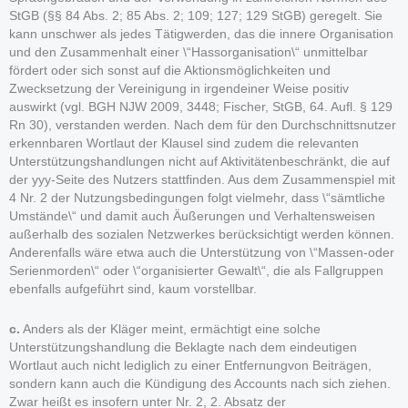
StGB (§§ 84 Abs. 2; 85 Abs. 2; 109; 127; 129 StGB) geregelt. Sie
kann unschwer als jedes Tätigwerden, das die innere Organisation
und den Zusammenhalt einer \“Hassorganisation\“ unmittelbar
fördert oder sich sonst auf die Aktionsmöglichkeiten und
Zwecksetzung der Vereinigung in irgendeiner Weise positiv
auswirkt (vgl. BGH NJW 2009, 3448; Fischer, StGB, 64. Aufl. § 129
Rn 30), verstanden werden. Nach dem für den Durchschnittsnutzer
erkennbaren Wortlaut der Klausel sind zudem die relevanten
Unterstützungshandlungen nicht auf Aktivitätenbeschränkt, die auf
der yyy-Seite des Nutzers stattfinden. Aus dem Zusammenspiel mit
4 Nr. 2 der Nutzungsbedingungen folgt vielmehr, dass \“sämtliche
Umstände\“ und damit auch Äußerungen und Verhaltensweisen
außerhalb des sozialen Netzwerkes berücksichtigt werden können.
Anderenfalls wäre etwa auch die Unterstützung von \“Massen-oder
Serienmorden\“ oder \“organisierter Gewalt\“, die als Fallgruppen
ebenfalls aufgeführt sind, kaum vorstellbar.
c.
Anders als der Kläger meint, ermächtigt eine solche
Unterstützungshandlung die Beklagte nach dem eindeutigen
Wortlaut auch nicht lediglich zu einer Entfernungvon Beiträgen,
sondern kann auch die Kündigung des Accounts nach sich ziehen.
Zwar heißt es insofern unter Nr. 2, 2. Absatz der