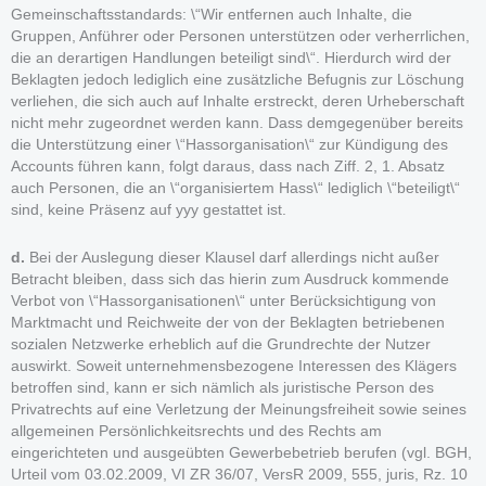
Gemeinschaftsstandards: \“Wir entfernen auch Inhalte, die
Gruppen, Anführer oder Personen unterstützen oder verherrlichen,
die an derartigen Handlungen beteiligt sind\“. Hierdurch wird der
Beklagten jedoch lediglich eine zusätzliche Befugnis zur Löschung
verliehen, die sich auch auf Inhalte erstreckt, deren Urheberschaft
nicht mehr zugeordnet werden kann. Dass demgegenüber bereits
die Unterstützung einer \“Hassorganisation\“ zur Kündigung des
Accounts führen kann, folgt daraus, dass nach Ziff. 2, 1. Absatz
auch Personen, die an \“organisiertem Hass\“ lediglich \“beteiligt\“
sind, keine Präsenz auf yyy gestattet ist.
d.
Bei der Auslegung dieser Klausel darf allerdings nicht außer
Betracht bleiben, dass sich das hierin zum Ausdruck kommende
Verbot von \“Hassorganisationen\“ unter Berücksichtigung von
Marktmacht und Reichweite der von der Beklagten betriebenen
sozialen Netzwerke erheblich auf die Grundrechte der Nutzer
auswirkt. Soweit unternehmensbezogene Interessen des Klägers
betroffen sind, kann er sich nämlich als juristische Person des
Privatrechts auf eine Verletzung der Meinungsfreiheit sowie seines
allgemeinen Persönlichkeitsrechts und des Rechts am
eingerichteten und ausgeübten Gewerbebetrieb berufen (vgl. BGH,
Urteil vom 03.02.2009, VI ZR 36/07, VersR 2009, 555, juris, Rz. 10