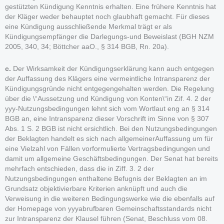
gestützten Kündigung Kenntnis erhalten. Eine frühere Kenntnis hat
der Kläger weder behauptet noch glaubhaft gemacht. Für dieses
eine Kündigung ausschließende Merkmal trägt er als
Kündigungsempfänger die Darlegungs-und Beweislast (BGH NZM
2005, 340, 34; Böttcher aaO., § 314 BGB, Rn. 20a).
c.
Der Wirksamkeit der Kündigungserklärung kann auch entgegen
der Auffassung des Klägers eine vermeintliche Intransparenz der
Kündigungsgründe nicht entgegengehalten werden. Die Regelung
über die \“Aussetzung und Kündigung von Konten\“in Zif. 4. 2 der
yyy-Nutzungsbedingungen lehnt sich vom Wortlaut eng an § 314
BGB an, eine Intransparenz dieser Vorschrift im Sinne von § 307
Abs. 1 S. 2 BGB ist nicht ersichtlich. Bei den Nutzungsbedingungen
der Beklagten handelt es sich nach allgemeinerAuffassung um für
eine Vielzahl von Fällen vorformulierte Vertragsbedingungen und
damit um allgemeine Geschäftsbedingungen. Der Senat hat bereits
mehrfach entschieden, dass die in Ziff. 3. 2 der
Nutzungsbedingungen enthaltene Befugnis der Beklagten an im
Grundsatz objektivierbare Kriterien anknüpft und auch die
Verweisung in die weiteren Bedingungswerke wie die ebenfalls auf
der Homepage von yyyabrufbaren Gemeinschaftsstandards nicht
zur Intransparenz der Klausel führen (Senat, Beschluss vom 08.