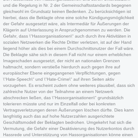
und die Regelung in Nr. 2 der Gemeinschaftsstandards begegnen
gleichwohl im Grundsatz keinen Bedenken. Zu berücksichtigen ist
hierbei, dass die Beklagte ohne eine solche Kündigungsmöglichkeit
der Gefahr ausgesetzt wäre, als Intermediär für Äußerungen der
Klägerin auf Unterlassung in Anspruchgenommen zu werden. Die
Gefahr, dass \“Hassorganisationen\“ auch durch ihre Aktivitäten in
sozialen Netzwerken die Rechte Dritter verletzen, ist auf der Hand
liegend höher als dies bei einem Durchschnittsnutzer der Fall wäre.
Die Beklagte sähe sich in diesem Fall nicht nur einem erheblichen
Imageschaden ausgesetzt, der nicht an nationalen Grenzen
haltmacht, sondern verstieße hierdurch auch gegen ihre auf
europäischer Ebene eingegangenen Verpflichtungen, gegen
\“Hate-Speech\“ und \“Hate-Crime\“ auf ihren Seiten aktiv
vorzugehen. Es erscheint zudem ohne weiteres plausibel, dass sich
zahlreiche Nutzer von der Teilnahme an einem Netzwerk
abschrecken ließen, das \“Hassorganisationen\“ grundsätzlich
tolerieren müsste und nur im Einzelfall oder bei konkreten
Vertragsverletzungen deren Äußerungen löschen dürfte. Dies kann
langfristig auch das auf hohe Nutzerzahlen ausgerichtete
Geschäftsmodell der Beklagten bedrohen. Umgekehrt hat sich die
Vermutung, die Gefahr einer Deaktivierung des Nutzerkontos durch
Hassrede und Unterstützung von Hassorganisationen könne einen