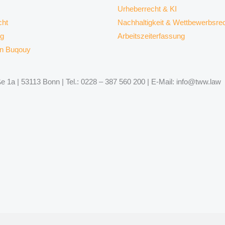
Urheberrecht & KI
ht
Nachhaltigkeit & Wettbewerbsre
rg
Arbeitszeiterfassung
on Buqouy
 1a | 53113 Bonn | Tel.: 0228 – 387 560 200 | E-Mail: info@tww.law