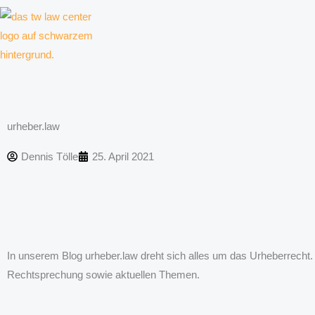
Zum
Inhalt
springen
Kanzlei für Kreative, Unternehmer und Unternehmen
urheber.law
Dennis Tölle
25. April 2021
In unserem Blog urheber.law dreht sich alles um das Urheberrecht.
Rechtsprechung sowie aktuellen Themen.