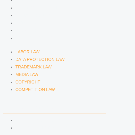
m
LABOR LAW
DATA PROTECTION LAW
TRADEMARK LAW
MEDIA LAW
COPYRIGHT
COMPETITION LAW
LABOR LAW
DATA PROTECTION LAW
TRADEMARK LAW
MEDIA LAW
COPYRIGHT
COMPETITION LAW
LAWYERS & ATTORNEYS
ATTORNEY DENNIS TÖLLE
ATTORNEY FLORIAN WAGENKNECHT