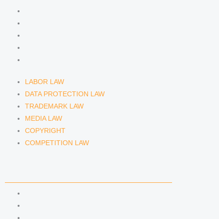
DATA PROTECTION LAW
TRADEMARK LAW
MEDIA LAW
COPYRIGHT
COMPETITION LAW
LABOR LAW
DATA PROTECTION LAW
TRADEMARK LAW
MEDIA LAW
COPYRIGHT
COMPETITION LAW
LAWYERS & ATTORNEYS
ATTORNEY DENNIS TÖLLE
ATTORNEY FLORIAN WAGENKNECHT
ATTORNEY HANNA SCHELLBERG