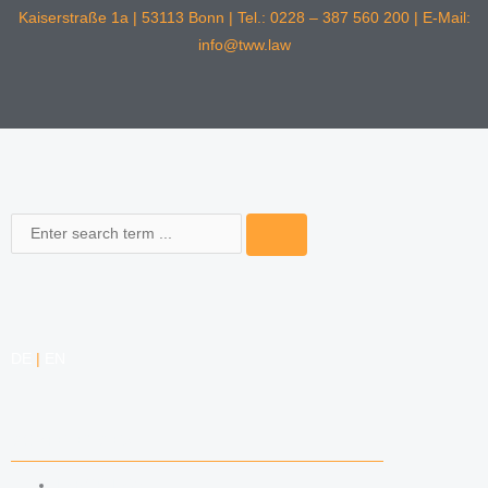
Kaiserstraße 1a | 53113 Bonn | Tel.: 0228 – 387 560 200 | E-Mail:
info@tww.law
Search
DE
|
EN
COMPETENCIES
LABOR LAW