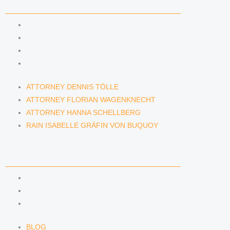
LAWYERS & ATTORNEYS
ATTORNEY DENNIS TÖLLE
ATTORNEY FLORIAN WAGENKNECHT
ATTORNEY HANNA SCHELLBERG
RAIN ISABELLE GRÄFIN VON BUQUOY
ATTORNEY DENNIS TÖLLE
ATTORNEY FLORIAN WAGENKNECHT
ATTORNEY HANNA SCHELLBERG
RAIN ISABELLE GRÄFIN VON BUQUOY
NEWS & INSIGHTS
BLOG
KAFFEERECHT PODCAST
SUBSCRIBE TO OUR NEWSLETTER
BLOG