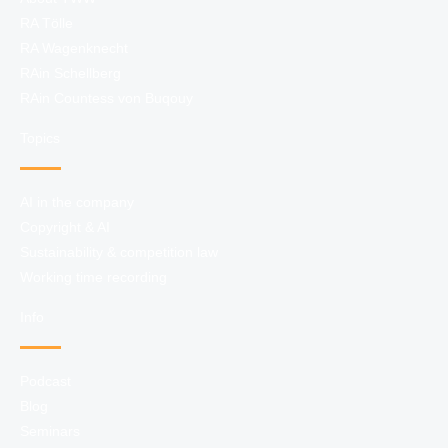
RA Tölle
RA Wagenknecht
RAin Schellberg
RAin Countess von Buqouy
Topics
AI in the company
Copyright & AI
Sustainability & competition law
Working time recording
Info
Podcast
Blog
Seminars