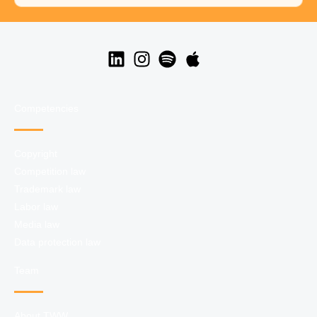
Competencies
Copyright
Competition law
Trademark law
Labor law
Media law
Data protection law
Team
About TWW