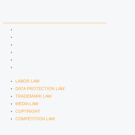
i
r
y
n
a
COMPETENCIES
m
LABOR LAW
DATA PROTECTION LAW
TRADEMARK LAW
MEDIA LAW
COPYRIGHT
COMPETITION LAW
LABOR LAW
DATA PROTECTION LAW
TRADEMARK LAW
MEDIA LAW
COPYRIGHT
COMPETITION LAW