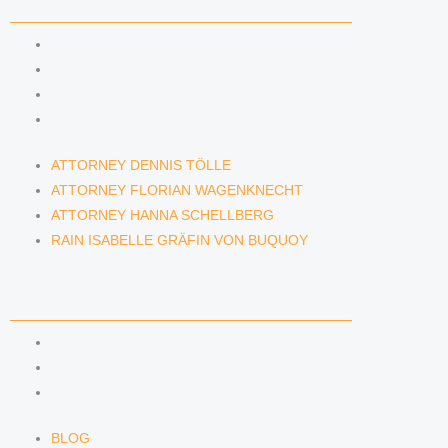
LAWYERS & ATTORNEYS
ATTORNEY DENNIS TÖLLE
ATTORNEY FLORIAN WAGENKNECHT
ATTORNEY HANNA SCHELLBERG
RAIN ISABELLE GRÄFIN VON BUQUOY
ATTORNEY DENNIS TÖLLE
ATTORNEY FLORIAN WAGENKNECHT
ATTORNEY HANNA SCHELLBERG
RAIN ISABELLE GRÄFIN VON BUQUOY
NEWS & INSIGHTS
BLOG
KAFFEERECHT PODCAST
SUBSCRIBE TO OUR NEWSLETTER
BLOG