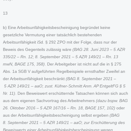
13
b) Eine Arbeitsunfähigkeitsbescheinigung begründet keine
gesetzliche Vermutung einer tatsächlich bestehenden
Arbeitsunfähigkeit iSd. § 292 ZPO mit der Folge, dass nur der
Beweis des Gegenteils zulässig wäre
(BAG 28. Juni 2023 – 5 AZR
335/22 – Rn. 12; 8. September 2021 – 5 AZR 149/21 – Rn. 13
mwN, BAGE 175, 358)
. Der Arbeitgeber ist nicht auf die in § 275
Abs. 1a SGB V aufgeführten Regelbeispiele ernsthafter Zweifel an
der Arbeitsunfähigkeit beschränkt
(BAG 8. September 2021 –
5 AZR 149/21 – aaO; zust. Küfner-Schmitt Anm. AP EntgeltFG § 5
Nr. 11)
. Den Beweiswert erschütternde Tatsachen können sich auch
aus dem eigenen Sachvortrag des Arbeitnehmers
(dazu bspw. BAG
26. Oktober 2016 – 5 AZR 167/16 – Rn. 18, BAGE 157, 102)
oder
aus der Arbeitsunfähigkeitsbescheinigung selbst ergeben
(BAG
8. September 2021 – 5 AZR 149/21 – aaO; zur Erschütterung des
Beweiswerts einer Arbeitsunfähigkeitsbescheinigung wegen