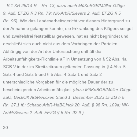
– B 1 KR 25/14 R – Rn. 13; dazu auch MüKoBGB/Müller-Glöge
9. Aufl. EFZG § 3 Rn. 79; NK-ArbR/Sievers 2. Aufl. EFZG § 5
Rn. 96)
. Wie das Landesarbeitsgericht vor diesem Hintergrund zu
der Annahme gelangen konnte, die Erkrankung des Klägers sei gut
und zweifelsfrei feststellbar gewesen, hat es nicht begründet und
erschließt sich auch nicht aus dem Vorbringen der Parteien.
Abhängig von der Art der Untersuchung enthält die
Arbeitsunfähigkeits-Richtlinie aF in Umsetzung von § 92 Abs. 4a
SGB V in der im Streitzeitraum geltenden Fassung in § 4 Abs. 5
Satz 4 und Satz 5 und § 5 Abs. 4 Satz 1 und Satz 2
unterschiedliche Vorgaben für die mögliche Dauer der zu
bescheinigenden Arbeitsunfähigkeit
(dazu MüKoBGB/Müller-Glöge
aaO; BeckOK ArbR/Ricken Stand 1. Dezember 2023 EFZG § 5
Rn. 27.1 ff.; Schaub ArbR-HdB/Linck 20. Aufl. § 98 Rn. 109a; NK-
ArbR/Sievers 2. Aufl. EFZG § 5 Rn. 92 ff.)
.
30