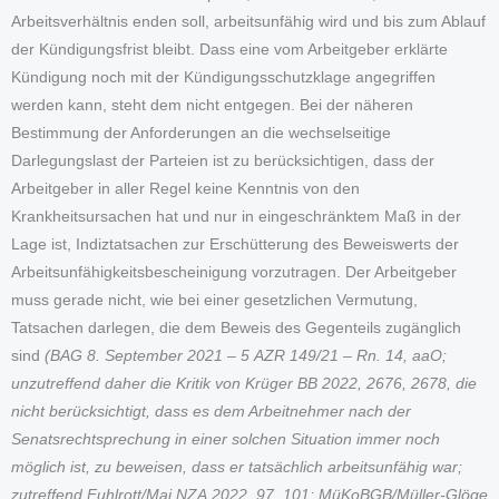
Arbeitsverhältnis enden soll, arbeitsunfähig wird und bis zum Ablauf
der Kündigungsfrist bleibt. Dass eine vom Arbeitgeber erklärte
Kündigung noch mit der Kündigungsschutzklage angegriffen
werden kann, steht dem nicht entgegen. Bei der näheren
Bestimmung der Anforderungen an die wechselseitige
Darlegungslast der Parteien ist zu berücksichtigen, dass der
Arbeitgeber in aller Regel keine Kenntnis von den
Krankheitsursachen hat und nur in eingeschränktem Maß in der
Lage ist, Indiztatsachen zur Erschütterung des Beweiswerts der
Arbeitsunfähigkeitsbescheinigung vorzutragen. Der Arbeitgeber
muss gerade nicht, wie bei einer gesetzlichen Vermutung,
Tatsachen darlegen, die dem Beweis des Gegenteils zugänglich
sind
(BAG 8. September 2021 – 5 AZR 149/21 – Rn. 14, aaO;
unzutreffend daher die Kritik von Krüger BB 2022, 2676, 2678, die
nicht berücksichtigt, dass es dem Arbeitnehmer nach der
Senatsrechtsprechung in einer solchen Situation immer noch
möglich ist, zu beweisen, dass er tatsächlich arbeitsunfähig war;
zutreffend Fuhlrott/Mai NZA 2022, 97, 101; MüKoBGB/Müller-Glöge