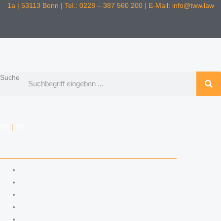
1a | 53113 Bonn | Tel.: 0228 – 387 560 200 | E-Mail: info@tww.law
Suche
DE
|
EN
KOMPETENZEN
ARBEITSRECHT
DATENSCHUTZRECHT
MARKENRECHT
MEDIENRECHT
URHEBERRECHT