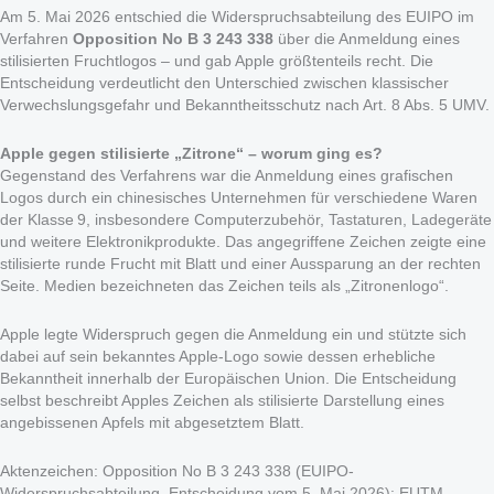
Am 5. Mai 2026 entschied die Widerspruchsabteilung des EUIPO im
Verfahren
Opposition No B 3 243 338
über die Anmeldung eines
stilisierten Fruchtlogos – und gab Apple größtenteils recht. Die
Entscheidung verdeutlicht den Unterschied zwischen klassischer
Verwechslungsgefahr und Bekanntheitsschutz nach Art. 8 Abs. 5 UMV.
Apple gegen stilisierte „Zitrone“ – worum ging es?
Gegenstand des Verfahrens war die Anmeldung eines grafischen
Logos durch ein chinesisches Unternehmen für verschiedene Waren
der Klasse 9, insbesondere Computerzubehör, Tastaturen, Ladegeräte
und weitere Elektronikprodukte. Das angegriffene Zeichen zeigte eine
stilisierte runde Frucht mit Blatt und einer Aussparung an der rechten
Seite. Medien bezeichneten das Zeichen teils als „Zitronenlogo“.
Apple legte Widerspruch gegen die Anmeldung ein und stützte sich
dabei auf sein bekanntes Apple-Logo sowie dessen erhebliche
Bekanntheit innerhalb der Europäischen Union. Die Entscheidung
selbst beschreibt Apples Zeichen als stilisierte Darstellung eines
angebissenen Apfels mit abgesetztem Blatt.
Aktenzeichen: Opposition No B 3 243 338 (EUIPO-
Widerspruchsabteilung, Entscheidung vom 5. Mai 2026); EUTM-