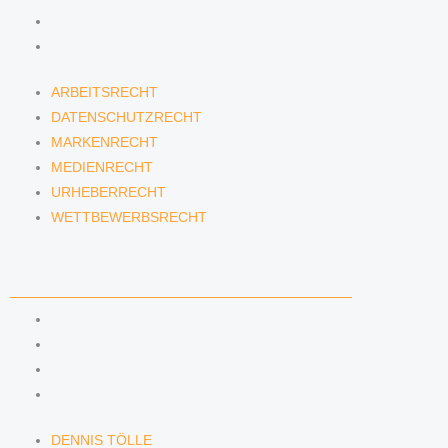
URHEBERRECHT
WETTBEWERBSRECHT
ARBEITSRECHT
DATENSCHUTZRECHT
MARKENRECHT
MEDIENRECHT
URHEBERRECHT
WETTBEWERBSRECHT
ANWÄLTINNEN & ANWÄLTE
DENNIS TÖLLE
FLORIAN WAGENKNECHT
HANNA SCHELLBERG
ISABELLE GRÄFIN VON BUQUOY
DENNIS TÖLLE