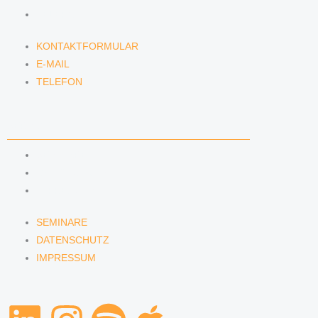
TELEFON
KONTAKTFORMULAR
E-MAIL
TELEFON
SERVICE
SEMINARE
DATENSCHUTZ
IMPRESSUM
SEMINARE
DATENSCHUTZ
IMPRESSUM
L
I
S
A