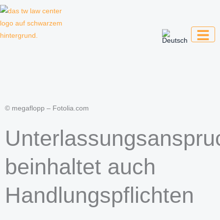
Zum
Inhalt
springen
Kanzlei für Kreative, Unternehmer und
Unternehmen
© megaflopp – Fotolia.com
Unterlassungsanspru
beinhaltet auch
Handlungspflichten