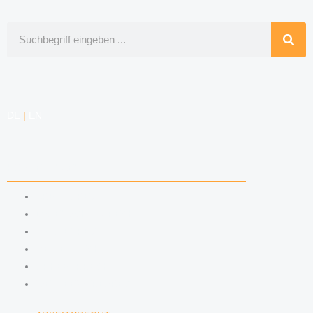
Suche
DE
|
EN
KOMPETENZEN
ARBEITSRECHT
DATENSCHUTZRECHT
MARKENRECHT
MEDIENRECHT
URHEBERRECHT
WETTBEWERBSRECHT