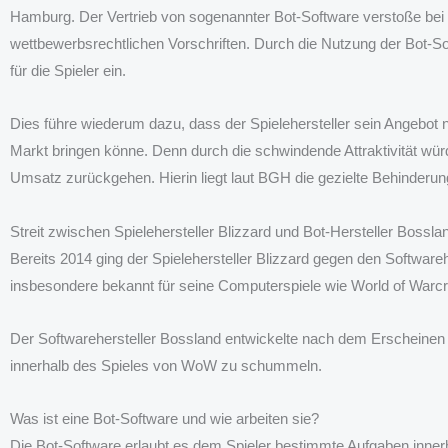
Hamburg. Der Vertrieb von sogenannter Bot-Software verstoße be
wettbewerbsrechtlichen Vorschriften. Durch die Nutzung der Bot-Sof
für die Spieler ein.
Dies führe wiederum dazu, dass der Spielehersteller sein Angebot 
Markt bringen könne. Denn durch die schwindende Attraktivität wü
Umsatz zurückgehen. Hierin liegt laut BGH die gezielte Behinderu
Streit zwischen Spielehersteller Blizzard und Bot-Hersteller Bossla
Bereits 2014 ging der Spielehersteller Blizzard gegen den Softwarehe
insbesondere bekannt für seine Computerspiele wie World of Warcra
Der Softwarehersteller Bossland entwickelte nach dem Erscheinen 
innerhalb des Spieles von WoW zu schummeln.
Was ist eine Bot-Software und wie arbeiten sie?
Die Bot-Software erlaubt es dem Spieler bestimmte Aufgaben innerh