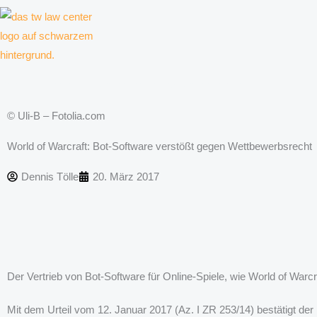
Zum
Inhalt
springen
Kanzlei für Kreative, Unternehmer und Unternehmen
© Uli-B – Fotolia.com
World of Warcraft: Bot-Software verstößt gegen Wettbewerbsrecht
Dennis Tölle
20. März 2017
Der Vertrieb von Bot-Software für Online-Spiele, wie World of War
Mit dem Urteil vom 12. Januar 2017 (Az. I ZR 253/14) bestätigt de