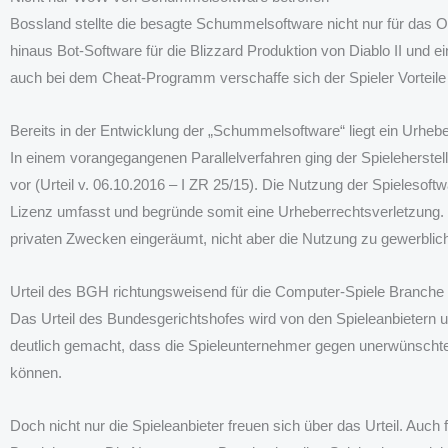
Bossland stellte die besagte Schummelsoftware nicht nur für das On
hinaus Bot-Software für die Blizzard Produktion von Diablo II und
auch bei dem Cheat-Programm verschaffe sich der Spieler Vorteile
Bereits in der Entwicklung der „Schummelsoftware“ liegt ein Urheb
In einem vorangegangenen Parallelverfahren ging der Spieleherstell
vor (Urteil v. 06.10.2016 – I ZR 25/15). Die Nutzung der Spielesof
Lizenz umfasst und begründe somit eine Urheberrechtsverletzung. 
privaten Zwecken eingeräumt, nicht aber die Nutzung zu gewerbli
Urteil des BGH richtungsweisend für die Computer-Spiele Branche
Das Urteil des Bundesgerichtshofes wird von den Spieleanbietern u
deutlich gemacht, dass die Spieleunternehmer gegen unerwünschte So
können.
Doch nicht nur die Spieleanbieter freuen sich über das Urteil. Auch f