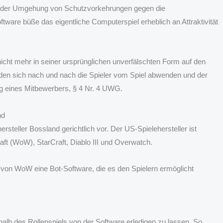
i der Umgehung von Schutzvorkehrungen gegen die
tware büße das eigentliche Computerspiel erheblich an Attraktivität
nicht mehr in seiner ursprünglichen unverfälschten Form auf den
rden sich nach und nach die Spieler vom Spiel abwenden und der
ng eines Mitbewerbers, § 4 Nr. 4 UWG.
nd
rsteller Bossland gerichtlich vor. Der US-Spielehersteller ist
ft (WoW), StarCraft, Diablo III und Overwatch.
von WoW eine Bot-Software, die es den Spielern ermöglicht
alb des Rollenspiels von der Software erledigen zu lassen. So