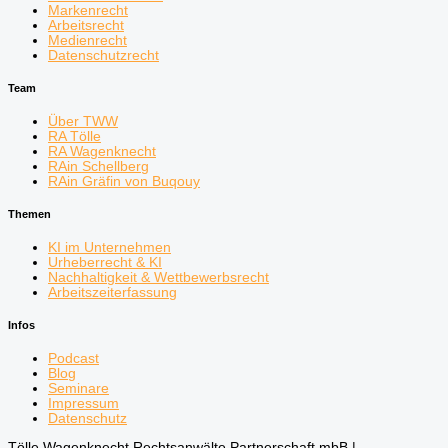
Markenrecht
Arbeitsrecht
Medienrecht
Datenschutzrecht
Team
Über TWW
RA Tölle
RA Wagenknecht
RAin Schellberg
RAin Gräfin von Buqouy
Themen
KI im Unternehmen
Urheberrecht & KI
Nachhaltigkeit & Wettbewerbsrecht
Arbeitszeiterfassung
Infos
Podcast
Blog
Seminare
Impressum
Datenschutz
Tölle Wagenknecht Rechtsanwälte Partnerschaft mbB |