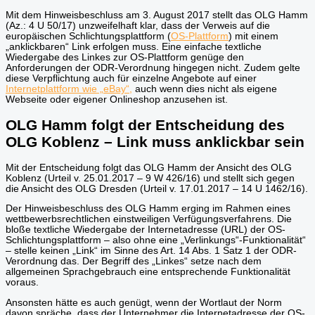
Mit dem Hinweisbeschluss am 3. August 2017 stellt das OLG Hamm
(Az.: 4 U 50/17) unzweifelhaft klar, dass der Verweis auf die
europäischen Schlichtungsplattform (
OS-Plattform
) mit einem
„anklickbaren“ Link erfolgen muss. Eine einfache textliche
Wiedergabe des Linkes zur OS-Plattform genüge den
Anforderungen der ODR-Verordnung hingegen nicht. Zudem gelte
diese Verpflichtung auch für einzelne Angebote auf einer
Internetplattform wie „eBay“,
auch wenn dies nicht als eigene
Webseite oder eigener Onlineshop anzusehen ist.
OLG Hamm folgt der Entscheidung des
OLG Koblenz – Link muss anklickbar sein
Mit der Entscheidung folgt das OLG Hamm der Ansicht des OLG
Koblenz (Urteil v. 25.01.2017 – 9 W 426/16) und stellt sich gegen
die Ansicht des OLG Dresden (Urteil v. 17.01.2017 – 14 U 1462/16).
Der Hinweisbeschluss des OLG Hamm erging im Rahmen eines
wettbewerbsrechtlichen einstweiligen Verfügungsverfahrens. Die
bloße textliche Wiedergabe der Internetadresse (URL) der OS-
Schlichtungsplattform – also ohne eine „Verlinkungs“-Funktionalität“
– stelle keinen „Link“ im Sinne des Art. 14 Abs. 1 Satz 1 der ODR-
Verordnung das. Der Begriff des „Linkes“ setze nach dem
allgemeinen Sprachgebrauch eine entsprechende Funktionalität
voraus.
Ansonsten hätte es auch genügt, wenn der Wortlaut der Norm
davon spräche, dass der Unternehmer die Internetadresse der OS-