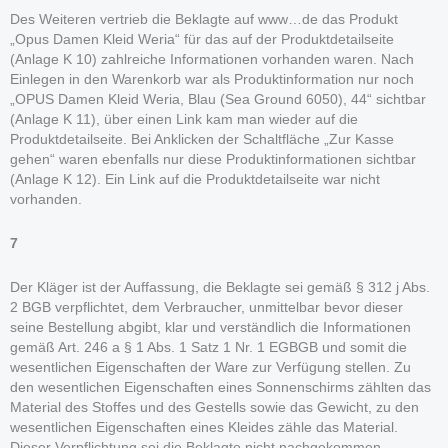
Des Weiteren vertrieb die Beklagte auf www…de das Produkt
„Opus Damen Kleid Weria“ für das auf der Produktdetailseite
(Anlage K 10) zahlreiche Informationen vorhanden waren. Nach
Einlegen in den Warenkorb war als Produktinformation nur noch
„OPUS Damen Kleid Weria, Blau (Sea Ground 6050), 44“ sichtbar
(Anlage K 11), über einen Link kam man wieder auf die
Produktdetailseite. Bei Anklicken der Schaltfläche „Zur Kasse
gehen“ waren ebenfalls nur diese Produktinformationen sichtbar
(Anlage K 12). Ein Link auf die Produktdetailseite war nicht
vorhanden.
7
Der Kläger ist der Auffassung, die Beklagte sei gemäß § 312 j Abs.
2 BGB verpflichtet, dem Verbraucher, unmittelbar bevor dieser
seine Bestellung abgibt, klar und verständlich die Informationen
gemäß Art. 246 a § 1 Abs. 1 Satz 1 Nr. 1 EGBGB und somit die
wesentlichen Eigenschaften der Ware zur Verfügung stellen. Zu
den wesentlichen Eigenschaften eines Sonnenschirms zählten das
Material des Stoffes und des Gestells sowie das Gewicht, zu den
wesentlichen Eigenschaften eines Kleides zähle das Material.
Dieser Verpflichtung sei die Beklagte nicht nachgekommen.