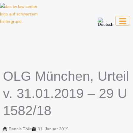
Zum
Inhalt
springen
Kanzlei für Kreative, Unternehmer und
Unternehmen
OLG München, Urteil
v. 31.01.2019 – 29 U
1582/18
Dennis Tölle
31. Januar 2019