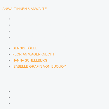
ANWÄLTINNEN & ANWÄLTE
DENNIS TÖLLE
FLORIAN WAGENKNECHT
HANNA SCHELLBERG
ISABELLE GRÄFIN VON BUQUOY
DENNIS TÖLLE
FLORIAN WAGENKNECHT
HANNA SCHELLBERG
ISABELLE GRÄFIN VON BUQUOY
NEWS & INSIGHTS
BLOG
PODCAST
NEWSLETTER