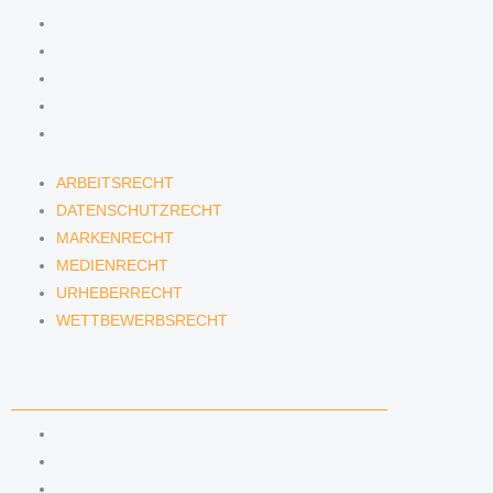
DATENSCHUTZRECHT
MARKENRECHT
MEDIENRECHT
URHEBERRECHT
WETTBEWERBSRECHT
ARBEITSRECHT
DATENSCHUTZRECHT
MARKENRECHT
MEDIENRECHT
URHEBERRECHT
WETTBEWERBSRECHT
ANWÄLTINNEN & ANWÄLTE
DENNIS TÖLLE
FLORIAN WAGENKNECHT
HANNA SCHELLBERG