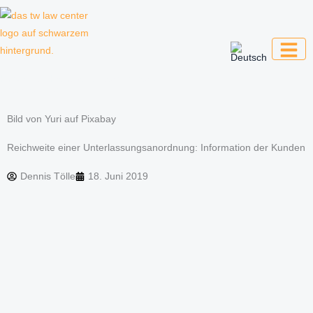
Zum
Inhalt
springen
Kanzlei für Kreative, Unternehmer und
Unternehmen
Bild von Yuri auf Pixabay
Reichweite einer Unterlassungsanordnung: Information der Kunden
Dennis Tölle
18. Juni 2019