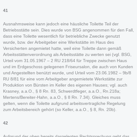
41
Ausnahmsweise kann jedoch eine häusliche Toilette Teil der
Betriebsstätte sein. Dies wurde von BSG angenommen für den Fall,
dass eine Toilette wesentlich für betriebliche Zwecke genutzt
wurde, bzw. der Arbeitgeber eine Werkstätte im Haus des
Versicherten angemietet hatte, weil eine Toilette dann gemäß
Arbeitsstättenverordnung als Arbeitsstätte zu werten sei (vgl. BSG,
Urteil vom 31.05.1967 – 2 RU 218/64 für Treppe zwischen Haus
und im Erdgeschoss gelegenen Friseursalon, die auch von Kunden
und Angestellten benützt wurde, und Urteil vom 23.06.1982 – 9b/8
RU 8/81 für eine vom Arbeitgeber angemietete Werkstätte zur
Produktion von Bürsten im Keller des eigenen Hauses; vgl. auch
Krasney, a.a.O., § 8 Rn. 83, Schwerdtfeger, a.a.O., Rn.218a;
Mertens/Bereiter-Hahn, a.a.O., § 8 Rn. 7.34). Gleiches muss
gelten, wenn die Toilette aufgrund arbeitsvertragliche Regelung
zum Arbeitsbereich gehört (so Keller, a.a.O., § 8, Rn. 20b).
42
Aufgrund der oben bereits dargelegten Rechtsprechung geht das