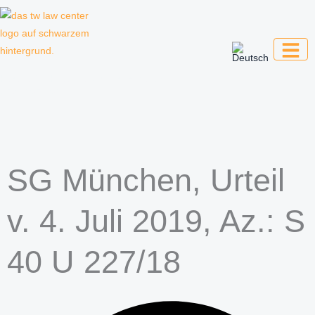
Zum
Inhalt
springen
Kanzlei für Kreative, Unternehmer und
Unternehmen
SG München, Urteil
v. 4. Juli 2019, Az.: S
40 U 227/18