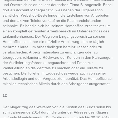
und Österreich seien bei der deutschen Firma B. angestellt. Er sei
dort als Account Manager tätig, was neben der Organisation
sämtlicher Webshop-Bestellungen die Erstellung von Angeboten
und den aktiven Telefonverkauf an die Fachhandelskunden
beinhalte. Es handle sich bei seinem Homeoffice-Arbeitsplatz um
einen komplett getrennten Arbeitsbereich im Untergeschoss des
Einfamilienhauses. Der Weg vom Eingangsbereich zu seinem
Homeoffice sei daher ein offizieller Arbeitsweg, den er täglich
mehrmals laufe, um Arbeitskollegen hereinzulassen oder zu
verabschieden, Arbeitsmaterialien zu empfangen oder zu
übergeben, reklamierte Rückware der Kunden in den Fahrzeugen
der Auslieferungsfahrer zu begutachten und Fotos zur
Weiterleitung an die Zentrale zu machen oder die Toilette zu
besuchen. Die Toilette im Erdgeschoss werde auch von seiner
Arbeitskollegin und den Vorgesetzten benützt. Das Homeoffice sei
mit allen technischen Mitteln durch den Arbeitgeber ausgestattet.
12
Der Kläger trug des Weiteren vor, die Kosten des Büros seien bis
zum Jahresende 2014 durch die unter der Adresse des Klägers
laufende Handelsagentur D., für die er zusätzlich bis 30.10.2014