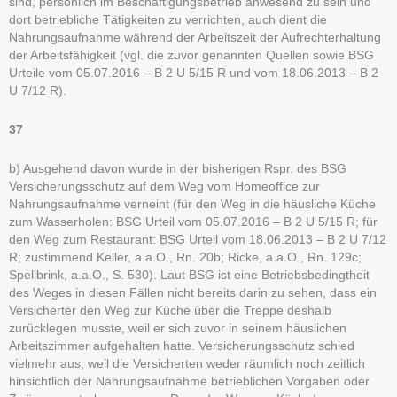
sind, persönlich im Beschäftigungsbetrieb anwesend zu sein und
dort betriebliche Tätigkeiten zu verrichten, auch dient die
Nahrungsaufnahme während der Arbeitszeit der Aufrechterhaltung
der Arbeitsfähigkeit (vgl. die zuvor genannten Quellen sowie BSG
Urteile vom 05.07.2016 – B 2 U 5/15 R und vom 18.06.2013 – B 2
U 7/12 R).
37
b) Ausgehend davon wurde in der bisherigen Rspr. des BSG
Versicherungsschutz auf dem Weg vom Homeoffice zur
Nahrungsaufnahme verneint (für den Weg in die häusliche Küche
zum Wasserholen: BSG Urteil vom 05.07.2016 – B 2 U 5/15 R; für
den Weg zum Restaurant: BSG Urteil vom 18.06.2013 – B 2 U 7/12
R; zustimmend Keller, a.a.O., Rn. 20b; Ricke, a.a.O., Rn. 129c;
Spellbrink, a.a.O., S. 530). Laut BSG ist eine Betriebsbedingtheit
des Weges in diesen Fällen nicht bereits darin zu sehen, dass ein
Versicherter den Weg zur Küche über die Treppe deshalb
zurücklegen musste, weil er sich zuvor in seinem häuslichen
Arbeitszimmer aufgehalten hatte. Versicherungsschutz schied
vielmehr aus, weil die Versicherten weder räumlich noch zeitlich
hinsichtlich der Nahrungsaufnahme betrieblichen Vorgaben oder