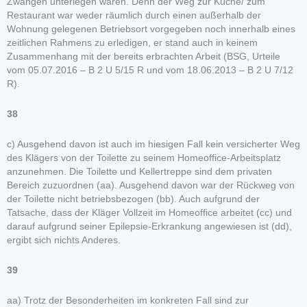
Zwängen unterlegen waren. Denn der Weg zur Küche/ zum
Restaurant war weder räumlich durch einen außerhalb der
Wohnung gelegenen Betriebsort vorgegeben noch innerhalb eines
zeitlichen Rahmens zu erledigen, er stand auch in keinem
Zusammenhang mit der bereits erbrachten Arbeit (BSG, Urteile
vom 05.07.2016 – B 2 U 5/15 R und vom 18.06.2013 – B 2 U 7/12
R).
38
c) Ausgehend davon ist auch im hiesigen Fall kein versicherter Weg
des Klägers von der Toilette zu seinem Homeoffice-Arbeitsplatz
anzunehmen. Die Toilette und Kellertreppe sind dem privaten
Bereich zuzuordnen (aa). Ausgehend davon war der Rückweg von
der Toilette nicht betriebsbezogen (bb). Auch aufgrund der
Tatsache, dass der Kläger Vollzeit im Homeoffice arbeitet (cc) und
darauf aufgrund seiner Epilepsie-Erkrankung angewiesen ist (dd),
ergibt sich nichts Anderes.
39
aa) Trotz der Besonderheiten im konkreten Fall sind zur