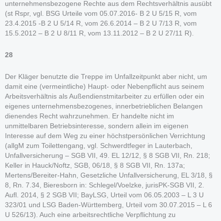
unternehmensbezogene Rechte aus dem Rechtsverhältnis ausübt
(st Rspr, vgl. BSG Urteile vom 05.07.2016- B 2 U 5/15 R, vom
23.4.2015 -B 2 U 5/14 R, vom 26.6.2014 – B 2 U 7/13 R, vom
15.5.2012 – B 2 U 8/11 R, vom 13.11.2012 – B 2 U 27/11 R).
28
Der Kläger benutzte die Treppe im Unfallzeitpunkt aber nicht, um
damit eine (vermeintliche) Haupt- oder Nebenpflicht aus seinem
Arbeitsverhältnis als Außendienstmitarbeiter zu erfüllen oder ein
eigenes unternehmensbezogenes, innerbetrieblichen Belangen
dienendes Recht wahrzunehmen. Er handelte nicht im
unmittelbaren Betriebsinteresse, sondern allein im eigenen
Interesse auf dem Weg zu einer höchstpersönlichen Verrichtung
(allgM zum Toilettengang, vgl. Schwerdtfeger in Lauterbach,
Unfallversicherung – SGB VII, 49. EL 12/12, § 8 SGB VII, Rn. 218;
Keller in Hauck/Noftz, SGB, 06/18, § 8 SGB VII, Rn. 137a;
Mertens/Bereiter-Hahn, Gesetzliche Unfallversicherung, EL 3/18, §
8, Rn. 7.34, Bieresborn in: Schlegel/Voelzke, jurisPK-SGB VII, 2.
Aufl. 2014, § 2 SGB VII; BayLSG, Urteil vom 06.05.2003 – L 3 U
323/01 und LSG Baden-Württemberg, Urteil vom 30.07.2015 – L 6
U 526/13). Auch eine arbeitsrechtliche Verpflichtung zu