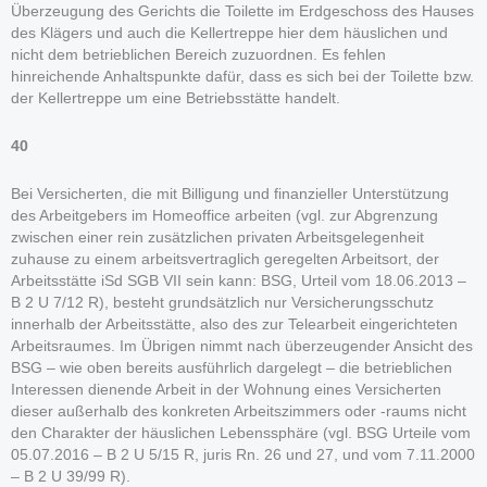
Überzeugung des Gerichts die Toilette im Erdgeschoss des Hauses
des Klägers und auch die Kellertreppe hier dem häuslichen und
nicht dem betrieblichen Bereich zuzuordnen. Es fehlen
hinreichende Anhaltspunkte dafür, dass es sich bei der Toilette bzw.
der Kellertreppe um eine Betriebsstätte handelt.
40
Bei Versicherten, die mit Billigung und finanzieller Unterstützung
des Arbeitgebers im Homeoffice arbeiten (vgl. zur Abgrenzung
zwischen einer rein zusätzlichen privaten Arbeitsgelegenheit
zuhause zu einem arbeitsvertraglich geregelten Arbeitsort, der
Arbeitsstätte iSd SGB VII sein kann: BSG, Urteil vom 18.06.2013 –
B 2 U 7/12 R), besteht grundsätzlich nur Versicherungsschutz
innerhalb der Arbeitsstätte, also des zur Telearbeit eingerichteten
Arbeitsraumes. Im Übrigen nimmt nach überzeugender Ansicht des
BSG – wie oben bereits ausführlich dargelegt – die betrieblichen
Interessen dienende Arbeit in der Wohnung eines Versicherten
dieser außerhalb des konkreten Arbeitszimmers oder -raums nicht
den Charakter der häuslichen Lebenssphäre (vgl. BSG Urteile vom
05.07.2016 – B 2 U 5/15 R, juris Rn. 26 und 27, und vom 7.11.2000
– B 2 U 39/99 R).