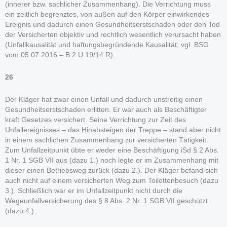
(innerer bzw. sachlicher Zusammenhang). Die Verrichtung muss
ein zeitlich begrenztes, von außen auf den Körper einwirkendes
Ereignis und dadurch einen Gesundheitserstschaden oder den Tod
der Versicherten objektiv und rechtlich wesentlich verursacht haben
(Unfallkausalität und haftungsbegründende Kausalität; vgl. BSG
vom 05.07.2016 – B 2 U 19/14 R).
26
Der Kläger hat zwar einen Unfall und dadurch unstreitig einen
Gesundheitserstschaden erlitten. Er war auch als Beschäftigter
kraft Gesetzes versichert. Seine Verrichtung zur Zeit des
Unfallereignisses – das Hinabsteigen der Treppe – stand aber nicht
in einem sachlichen Zusammenhang zur versicherten Tätigkeit.
Zum Unfallzeitpunkt übte er weder eine Beschäftigung iSd § 2 Abs.
1 Nr. 1 SGB VII aus (dazu 1.) noch legte er im Zusammenhang mit
dieser einen Betriebsweg zurück (dazu 2.). Der Kläger befand sich
auch nicht auf einem versicherten Weg zum Toilettenbesuch (dazu
3.). Schließlich war er im Unfallzeitpunkt nicht durch die
Wegeunfallversicherung des § 8 Abs. 2 Nr. 1 SGB VII geschützt
(dazu 4.).