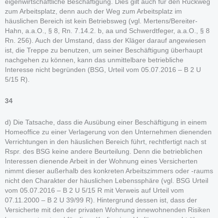
eigenwirtschaftliche Beschäftigung. Dies gilt auch für den Rückweg
zum Arbeitsplatz, denn auch der Weg zum Arbeitsplatz im
häuslichen Bereich ist kein Betriebsweg (vgl. Mertens/Bereiter-
Hahn, a.a.O., § 8, Rn. 7.14.2. b, aa und Schwerdtfeger, a.a.O., § 8
Rn. 256). Auch der Umstand, dass der Kläger darauf angewiesen
ist, die Treppe zu benutzen, um seiner Beschäftigung überhaupt
nachgehen zu können, kann das unmittelbare betriebliche
Interesse nicht begründen (BSG, Urteil vom 05.07.2016 – B 2 U
5/15 R).
34
d) Die Tatsache, dass die Ausübung einer Beschäftigung in einem
Homeoffice zu einer Verlagerung von den Unternehmen dienenden
Verrichtungen in den häuslichen Bereich führt, rechtfertigt nach st
Rspr. des BSG keine andere Beurteilung. Denn die betrieblichen
Interessen dienende Arbeit in der Wohnung eines Versicherten
nimmt dieser außerhalb des konkreten Arbeitszimmers oder -raums
nicht den Charakter der häuslichen Lebenssphäre (vgl. BSG Urteil
vom 05.07.2016 – B 2 U 5/15 R mit Verweis auf Urteil vom
07.11.2000 – B 2 U 39/99 R). Hintergrund dessen ist, dass der
Versicherte mit den der privaten Wohnung innewohnenden Risiken