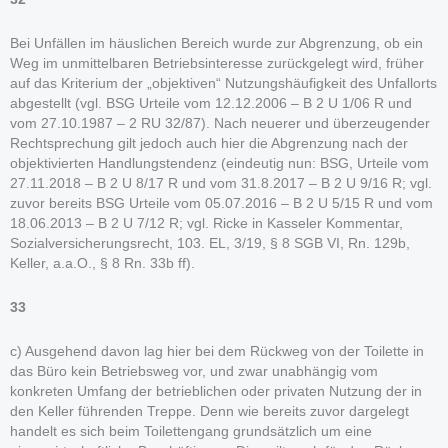
Bei Unfällen im häuslichen Bereich wurde zur Abgrenzung, ob ein
Weg im unmittelbaren Betriebsinteresse zurückgelegt wird, früher
auf das Kriterium der „objektiven“ Nutzungshäufigkeit des Unfallorts
abgestellt (vgl. BSG Urteile vom 12.12.2006 – B 2 U 1/06 R und
vom 27.10.1987 – 2 RU 32/87). Nach neuerer und überzeugender
Rechtsprechung gilt jedoch auch hier die Abgrenzung nach der
objektivierten Handlungstendenz (eindeutig nun: BSG, Urteile vom
27.11.2018 – B 2 U 8/17 R und vom 31.8.2017 – B 2 U 9/16 R; vgl.
zuvor bereits BSG Urteile vom 05.07.2016 – B 2 U 5/15 R und vom
18.06.2013 – B 2 U 7/12 R; vgl. Ricke in Kasseler Kommentar,
Sozialversicherungsrecht, 103. EL, 3/19, § 8 SGB VI, Rn. 129b,
Keller, a.a.O., § 8 Rn. 33b ff).
33
c) Ausgehend davon lag hier bei dem Rückweg von der Toilette in
das Büro kein Betriebsweg vor, und zwar unabhängig vom
konkreten Umfang der betrieblichen oder privaten Nutzung der in
den Keller führenden Treppe. Denn wie bereits zuvor dargelegt
handelt es sich beim Toilettengang grundsätzlich um eine