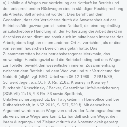
a) Unfälle auf Wegen zur Verrichtung der Notdurft im Betrieb und
den entsprechenden Rückwegen sind in ständiger Rechtsprechung
als Arbeitsunfall anerkannt worden. Dies beruht auf dem
Gedanken, dass der Versicherte durch die Anwesenheit auf der
Betriebsstätte gezwungen ist, seine Notdurft, die eine regelmäßig
unaufschiebbare Handlung ist, der Fortsetzung der Arbeit direkt im
Anschluss daran dient und somit auch im mittelbaren Interesse des
Arbeitgebers liegt, an einem anderen Ort zu verrichten, als er dies
von seinem häuslichen Bereich aus getan hätte. Das
Zusammentreffen beider betriebsbezogener Merkmale, das
notwendige Handlungsziel und die Betriebsbedingtheit des Weges
zur Toilette, bewirkt den wesentlichen inneren Zusammenhang
zwischen dem Betrieb und dem Weg von und zur Verrichtung der
Notdurft (allgM, vgl. BSG, Urteil vom 06.12.1989 – 2 RU 5/89;
Schwerdtfeger, a.a.O., § 8, Rn. 218a; Krasney in Krasney /
Burchardt / Kruschinsky / Becker, Gesetzliche Unfallversicherung
(SGB VII) 11/15, § 8 Rn. 83 sowie Spellbrink,
Unfallversicherungsschutz bei Tätigkeiten im Homeoffice und bei
Rufbereitschaft, in NSZ 2016, S. 527, 529 f). Mit demselben
Argument wurden auch Wege von und zu der Nahrungsaufnahme
als versicherte Wege anerkannt: Es handelt sich um Wege, die in
ihrem Ausgangs- und Zielpunkt durch die Notwendigkeit geprägt