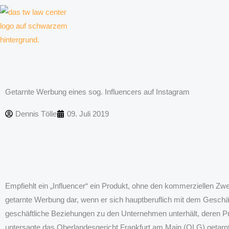
Zum
Inhalt
springen
Kanzlei für Kreative, Unternehmer und Unternehmen
Getarnte Werbung eines sog. Influencers auf Instagram
Dennis Tölle
09. Juli 2019
Empfiehlt ein „Influencer“ ein Produkt, ohne den kommerziellen Zwe
getarnte Werbung dar, wenn er sich hauptberuflich mit dem Geschä
geschäftliche Beziehungen zu den Unternehmen unterhält, deren Pr
untersagte das Oberlandesgericht Frankfurt am Main (OLG) getarn