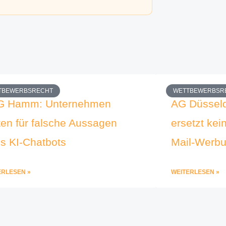
TBEWERBSRECHT
WETTBEWERBSR
G Hamm: Unternehmen
AG Düsseld
ten für falsche Aussagen
ersetzt kei
es KI-Chatbots
Mail-Werb
ERLESEN »
WEITERLESEN »