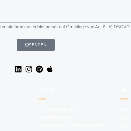
taktformulars erfolgt primär auf Grundlage von Art. 6 I b) DSGVO
SENDEN
Themen
Infos
KI im Unternehmen
Podc
Urheberrecht & KI
Blog
Nachhaltigkeit & Wettbewerbsrecht
Semi