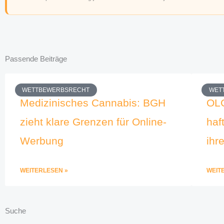
Passende Beiträge
WETTBEWERBSRECHT
WET
Medizinisches Cannabis: BGH
OL
zieht klare Grenzen für Online-
haf
Werbung
ihr
WEITERLESEN »
WEIT
Suche