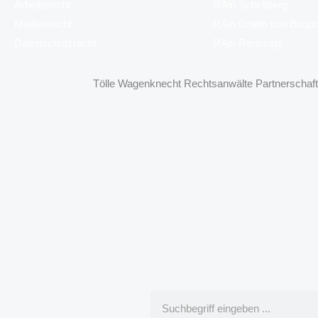
Arbeitsrecht
RAin Schellberg
Medienrecht
RAin Gräfin von Buqo
Datenschutzrecht
RAin Rennings
Tölle Wagenknecht Rechtsanwälte Partnerschaft 
Suche