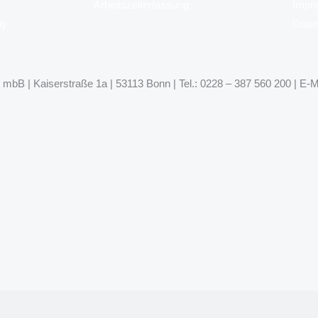
Arbeitszeiterfassung
Impr
uy
Date
mbB | Kaiserstraße 1a | 53113 Bonn | Tel.: 0228 – 387 560 200 | E-M