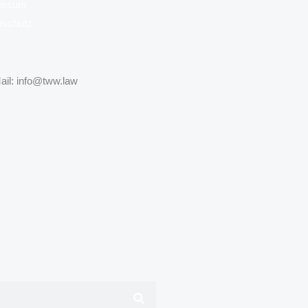
essum
nschutz
ail: info@tww.law