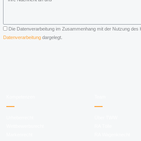
Die Datenverarbeitung im Zusammenhang mit der Nutzung des Kon
Datenverarbeitung
dargelegt.
Kompetenzen
Team
Urheberrecht
Über TWW
Wettbewerbsrecht
RA Tölle
Markenrecht
RA Wagenknecht