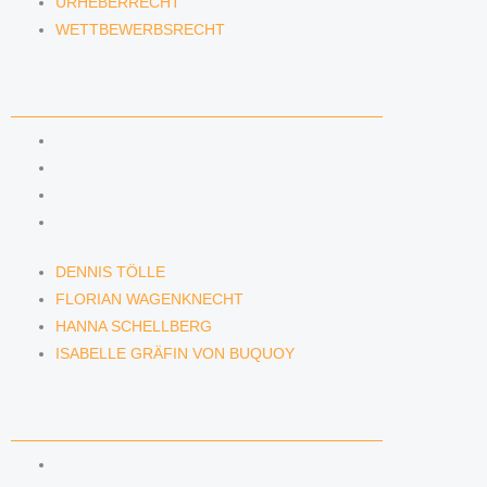
URHEBERRECHT
WETTBEWERBSRECHT
ANWÄLTINNEN & ANWÄLTE
DENNIS TÖLLE
FLORIAN WAGENKNECHT
HANNA SCHELLBERG
ISABELLE GRÄFIN VON BUQUOY
DENNIS TÖLLE
FLORIAN WAGENKNECHT
HANNA SCHELLBERG
ISABELLE GRÄFIN VON BUQUOY
NEWS & INSIGHTS
BLOG