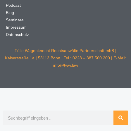
Podcast
Blog
Seminare
Impressum
Datenschutz
Tölle Wagenknecht Rechtsanwälte Partnerschaft mbB |
Kaiserstraße 1a | 53113 Bonn | Tel.: 0228 – 387 560 200 | E-Mail:
info@tww.law
Suche