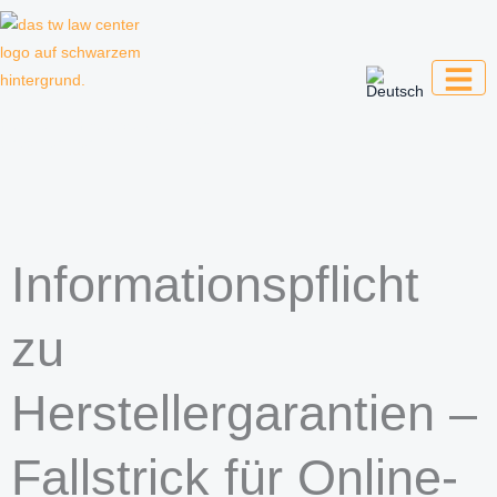
Zum
Inhalt
springen
Kanzlei für Kreative, Unternehmer und
Unternehmen
Informationspflicht
zu
Herstellergarantien –
Fallstrick für Online-