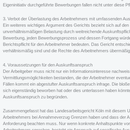
Eigeninitiativ durchgeführte Bewerbungen fallen nicht unter diese P
3. Verbot der Überlastung des Arbeitnehmers mit umfassenden Ausk
Ein weiteres wichtiges Argument des Gerichts bezieht sich auf den
unverhältnismäßigen Belastung durch weitreichende Auskunftspflich
Bewerbung, jeden Bewerbungsprozess und dessen Fortgang würde
Berichtspflicht für den Arbeitnehmer bedeuten. Das Gericht entsc
verhältnismäßig sind und die Rechte des Arbeitnehmers übermäßi
4. Voraussetzungen für den Auskunftsanspruch
Der Arbeitgeber muss nicht nur ein Informationsinteresse nachwei
Vermittlungsmöglichkeiten bestanden, die der Arbeitnehmer eventuel
Fällen kommt ein abgestufter Auskunftsanspruch infrage. Die bloß
sich eigenständig beworben hat oder dies unterlassen haben könnte,
Auskunftsanspruch zu begründen.
Zusammengefasst hat das Landesarbeitsgericht Köln mit diesem Urt
Arbeitnehmers bei Annahmeverzug Grenzen haben und dass der Arb
Anforderung beachten muss. Nur wenn konkrete Anhaltspunkte vorlieg
Arbeitnehmers sprechen, besteht ein Anspruch auf spezifische Aus