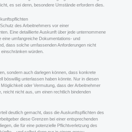
flicht, es sei denn, besondere Umstände erfordern dies.
unftspflichten
 Schutz des Arbeitnehmers vor einer
ten. Eine detaillierte Auskunft über jede unternommene
 eine umfangreiche Dokumentations- und
hied, dass solche umfassenden Anforderungen nicht
g einschränken würden.
sen, sondern auch darlegen können, dass konkrete
l böswillig unterlassen haben könnte. Nur in diesen
e Möglichkeit oder Vermutung, dass der Arbeitnehmer
 reicht nicht aus, um einen rechtlich bindenden
eil deutlich gemacht, dass die Auskunftspflichten des
eitgeber diese Grenzen bei einer entsprechenden
en, die für eine potenzielle Pflichtverletzung des
künfte – und selbst dann nur in einem genau