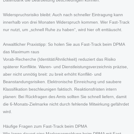
Datenbank die Bearbeitung beschleunigen können.
Widerspruchsrisiko bleibt: Auch nach schneller Eintragung kann
innerhalb von drei Monaten Widerspruch kommen. Wer Fast-Track
nur nutzt, um „schnell Ruhe zu haben“, wird hier oft enttäuscht.
Anwaltlicher Praxistipp: So holen Sie aus Fast-Track beim DPMA
das Maximum raus
Vorab-Recherche (Identität/Ähnlichkeit) reduziert das Risiko
späterer Konflikte. Waren- und Dienstleistungsverzeichnis präzise,
aber nicht unnötig breit: zu breit erhöht Konflikt- und
Beanstandungsrisiken. Elektronische Einreichung und saubere
Klassifikation beschleunigen faktisch. Reaktionsfristen intern
planen: Bei Rückfragen des Amts sollten Sie schnell liefern, damit
die 6-Monats-Zielmarke nicht durch fehlende Mitwirkung gefährdet
wird.
Häufige Fragen zum Fast-Track beim DPMA
Wie lange dauert eine Markenanmeldung beim DPMA mit Fast-