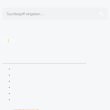
Suche
DE
|
EN
KOMPETENZEN
ARBEITSRECHT
DATENSCHUTZRECHT
MARKENRECHT
MEDIENRECHT
URHEBERRECHT
WETTBEWERBSRECHT