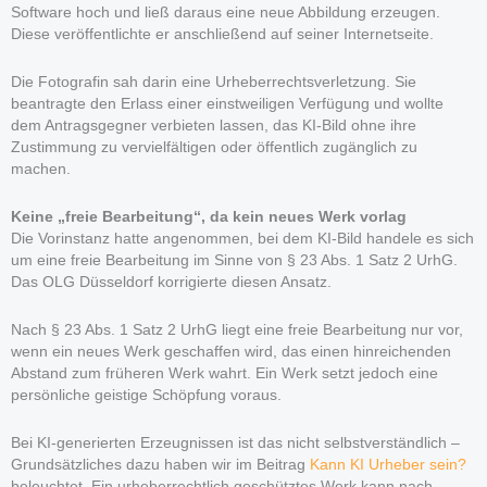
Software hoch und ließ daraus eine neue Abbildung erzeugen.
Diese veröffentlichte er anschließend auf seiner Internetseite.
Die Fotografin sah darin eine Urheberrechtsverletzung. Sie
beantragte den Erlass einer einstweiligen Verfügung und wollte
dem Antragsgegner verbieten lassen, das KI-Bild ohne ihre
Zustimmung zu vervielfältigen oder öffentlich zugänglich zu
machen.
Keine „freie Bearbeitung“,
da
kein neues Werk vorlag
Die Vorinstanz hatte angenommen, bei dem KI-Bild handele es sich
um eine freie Bearbeitung im Sinne von § 23 Abs. 1 Satz 2 UrhG.
Das OLG Düsseldorf korrigierte diesen Ansatz.
Nach § 23 Abs. 1 Satz 2 UrhG liegt eine freie Bearbeitung nur vor,
wenn ein neues Werk geschaffen wird, das einen hinreichenden
Abstand zum früheren Werk wahrt. Ein Werk setzt jedoch eine
persönliche geistige Schöpfung voraus.
Bei KI-generierten Erzeugnissen ist das nicht selbstverständlich –
Grundsätzliches dazu haben wir im Beitrag
Kann KI Urheber sein?
beleuchtet. Ein urheberrechtlich geschütztes Werk kann nach