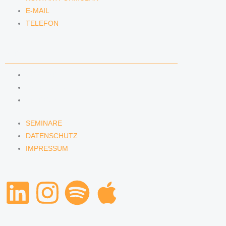
E-MAIL
TELEFON
SERVICE
SEMINARE
DATENSCHUTZ
IMPRESSUM
SEMINARE
DATENSCHUTZ
IMPRESSUM
L
I
S
A
i
n
p
p