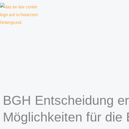
Zum
Inhalt
springen
Kanzlei für Kreative, Unternehmer und Unternehmen
BGH Entscheidung er
Möglichkeiten für die 