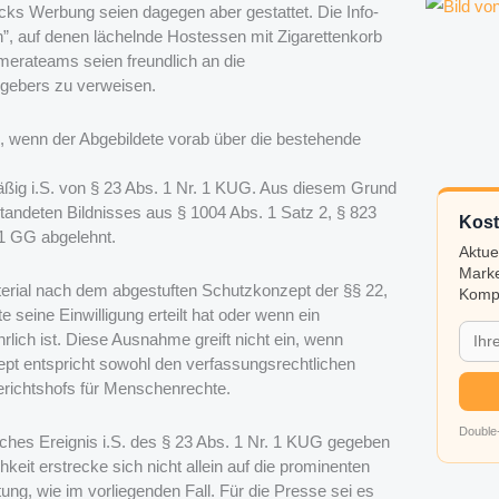
ks Werbung seien dagegen aber gestattet. Die Info-
on”, auf denen lächelnde Hostessen mit Zigarettenkorb
erateams seien freundlich an die
ggebers zu verweisen.
ig, wenn der Abgebildete vorab über die bestehende
tmäßig i.S. von § 23 Abs. 1 Nr. 1 KUG. Aus diesem Grund
tandeten Bildnisses aus § 1004 Abs. 1 Satz 2, § 823
Kost
 1 GG abgelehnt.
Aktue
Marke
aterial nach dem abgestuften Schutzkonzept der §§ 22,
Kompa
seine Einwilligung erteilt hat oder wenn ein
hrlich ist. Diese Ausnahme greift nicht ein, wenn
zept entspricht sowohl den verfassungsrechtlichen
richtshofs für Menschenrechte.
Double-
liches Ereignis i.S. des § 23 Abs. 1 Nr. 1 KUG gegeben
hkeit erstrecke sich nicht allein auf die prominenten
ng, wie im vorliegenden Fall. Für die Presse sei es