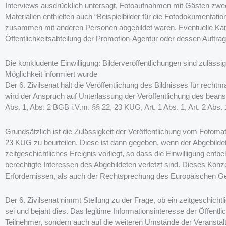
Interviews ausdrücklich untersagt, Fotoaufnahmen mit Gästen zwec
Materialien enthielten auch “Beispielbilder für die Fotodokumentati
zusammen mit anderen Personen abgebildet waren. Eventuelle Kam
Öffentlichkeitsabteilung der Promotion-Agentur oder dessen Auftra
Die konkludente Einwilligung: Bilderveröffentlichungen sind zuläss
Möglichkeit informiert wurde
Der 6. Zivilsenat hält die Veröffentlichung des Bildnisses für rech
wird der Anspruch auf Unterlassung der Veröffentlichung des beans
Abs. 1, Abs. 2 BGB i.V.m. §§ 22, 23 KUG, Art. 1 Abs. 1, Art. 2 Abs.
Grundsätzlich ist die Zulässigkeit der Veröffentlichung vom Fotom
23 KUG zu beurteilen. Diese ist dann gegeben, wenn der Abgebildete 
zeitgeschichtliches Ereignis vorliegt, so dass die Einwilligung entbe
berechtigte Interessen des Abgebildeten verletzt sind. Dieses Kon
Erfordernissen, als auch der Rechtsprechung des Europäischen Ge
Der 6. Zivilsenat nimmt Stellung zu der Frage, ob ein zeitgeschicht
sei und bejaht dies. Das legitime Informationsinteresse der Öffentlic
Teilnehmer, sondern auch auf die weiteren Umstände der Veranstaltu