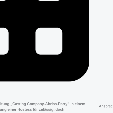
altung „Casting Company-Abriss-Party“ in einem
Ansprec
hung einer Hostess für zulässig, doch