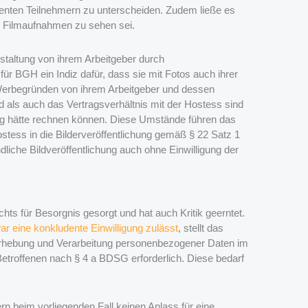
enten Teilnehmern zu unterscheiden. Zudem ließe es
d Filmaufnahmen zu sehen sei.
nstaltung von ihrem Arbeitgeber durch
t für BGH ein Indiz dafür, dass sie mit Fotos auch ihrer
Werbegründen von ihrem Arbeitgeber und dessen
d als auch das Vertragsverhältnis mit der Hostess sind
ung hätte rechnen können. Diese Umstände führen das
stess in die Bilderveröffentlichung gemäß § 22 Satz 1
liche Bildveröffentlichung auch ohne Einwilligung der
s für Besorgnis gesorgt und hat auch Kritik geerntet.
ar eine konkludente Einwilligung zulässt
, stellt das
e Erhebung und Verarbeitung personenbezogener Daten im
Betroffenen nach § 4 a BDSG erforderlich. Diese bedarf
n beim vorliegenden Fall keinen Anlass für eine