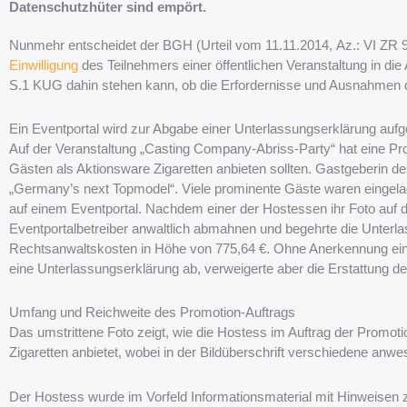
Datenschutzhüter sind empört.
Nunmehr entscheidet der BGH (Urteil vom 11.11.2014, Az.: VI ZR 9
Einwilligung
des Teilnehmers einer öffentlichen Veranstaltung in die
S.1 KUG dahin stehen kann, ob die Erfordernisse und Ausnahmen de
Ein Eventportal wird zur Abgabe einer Unterlassungserklärung aufg
Auf der Veranstaltung „Casting Company-Abriss-Party“ hat eine P
Gästen als Aktionsware Zigaretten anbieten sollten. Gastgeberin 
„Germany’s next Topmodel“. Viele prominente Gäste waren eingela
auf einem Eventportal. Nachdem einer der Hostessen ihr Foto auf d
Eventportalbetreiber anwaltlich abmahnen und begehrte die Unterla
Rechtsanwaltskosten in Höhe von 775,64 €. Ohne Anerkennung einer
eine Unterlassungserklärung ab, verweigerte aber die Erstattung d
Umfang und Reichweite des Promotion-Auftrags
Das umstrittene Foto zeigt, wie die Hostess im Auftrag der Prom
Zigaretten anbietet, wobei in der Bildüberschrift verschiedene a
Der Hostess wurde im Vorfeld Informationsmaterial mit Hinweisen z