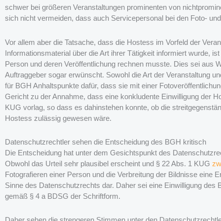
schwer bei größeren Veranstaltungen prominenten von nichtpromin
sich nicht vermeiden, dass auch Servicepersonal bei den Foto- un
Vor allem aber die Tatsache, dass die Hostess im Vorfeld der Vera
Informationsmaterial über die Art ihrer Tätigkeit informiert wurde, is
Person und deren Veröffentlichung rechnen musste. Dies sei aus 
Auftraggeber sogar erwünscht. Sowohl die Art der Veranstaltung un
für BGH Anhaltspunkte dafür, dass sie mit einer Fotoveröffentlich
Gericht zu der Annahme, dass eine konkludente Einwilligung der Ho
KUG vorlag, so dass es dahinstehen konnte, ob die streitgegenständ
Hostess zulässig gewesen wäre.
Datenschutzrechtler sehen die Entscheidung des BGH kritisch
Die Entscheidung hat unter dem Gesichtspunkt des Datenschutzrecht
Obwohl das Urteil sehr plausibel erscheint und § 22 Abs. 1 KUG
zw
Fotografieren einer Person und die Verbreitung der Bildnisse ein
Sinne des Datenschutzrechts dar. Daher sei eine Einwilligung des 
gemäß § 4 a BDSG der Schriftform.
Daher sehen die strengeren Stimmen unter den Datenschutzrechtler