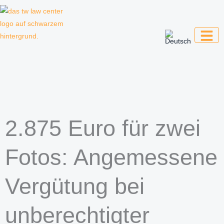
Zum
Inhalt
springen
Kanzlei für Kreative, Unternehmer und
Unternehmen
2.875 Euro für zwei
Fotos: Angemessene
Vergütung bei
unberechtigter