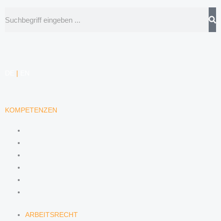
Suche
DE
|
EN
KOMPETENZEN
ARBEITSRECHT
DATENSCHUTZRECHT
MARKENRECHT
MEDIENRECHT
URHEBERRECHT
WETTBEWERBSRECHT
ARBEITSRECHT