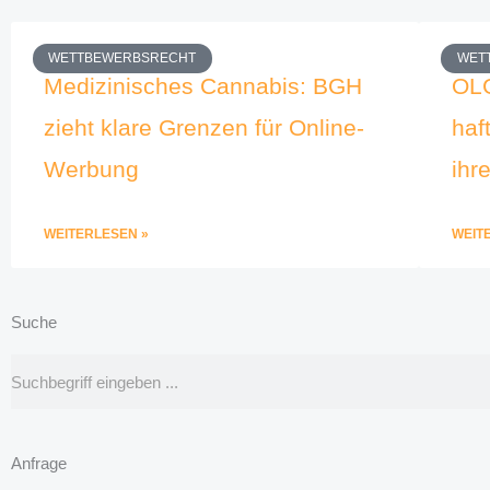
WETTBEWERBSRECHT
WET
Medizinisches Cannabis: BGH
OL
zieht klare Grenzen für Online-
haf
Werbung
ihr
WEITERLESEN »
WEIT
Suche
Suche
Anfrage