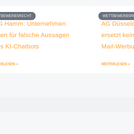
TBEWERBSRECHT
WETTBEWERBSR
G Hamm: Unternehmen
AG Düsseld
ten für falsche Aussagen
ersetzt kei
es KI-Chatbots
Mail-Werb
ERLESEN »
WEITERLESEN »