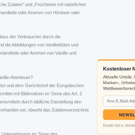
che Zutaten“ und „Früchtetee mit natürlichen
standteile oder Aromen von Himbeer oder
dass der Verbraucher durch die
ie Abbildungen von Vanilleblüten und
tandteile oder Aromen von Vanille und
Kostenloser N
nille-Abenteuer?
Aktuelle Urteile
Marken-, Urhebe
etzt und dem Gerichtshof der Europäischen
Wettbewerbsrech
mittel mit Bildmotiven im Sinne des Art. 2
bensmitteln durch bildliche Darstellung den
 vorhanden sei, obwohl das Zutatenverzeichnis
NEWSL
Double-Opt-in. Abmeld
es Unternehmens im Sinne des