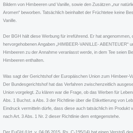
Bildern von Himbeeren und Vanille, sowie den Zusätzen „nur natürli
Aromen“ beworben. Tatsächlich beinhaltet der Früchtetee keine Be
Vanille.
Der BGH hält diese Werbung für irreführend. Er hat angenommen, 
hervorgehobenen Angaben „HIMBEER-VANILLE- ABENTEUER“ und d
Himbeeren zu der Annahme veranlasst werde, in dem Tee seien Bes
Himbeeren enthalten.
Was sagt der Gerichtshof der Europäischen Union zum Himbeer-Va
Der Bundesgerichtshof hat das Verfahren zwischenzeitlich ausges
Union vorgelegt. Zu klären war die Frage, ob das Werben für Lebens
Abs. 1 Buchst. a Abs. 3 der Richtlinie über die Etikettierung von Le
Eindruck vermitteln dürfe, dass diese auch tatsächlich im Produkt
nach Art. 3 Abs. 1 Nr. 2 dieser Richtlinie dem entgegenstehe.
Der EuGH (Urt. v. 04.06.2015, Rs. C‑195/14) hat einen Verstoß d