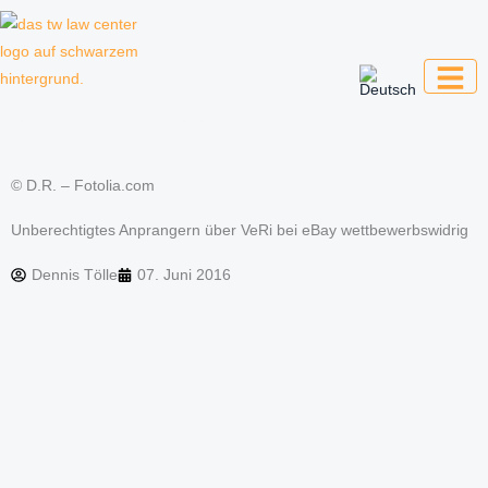
Zum
Inhalt
springen
Kanzlei für Kreative, Unternehmer und
Unternehmen
© D.R. – Fotolia.com
Unberechtigtes Anprangern über VeRi bei eBay wettbewerbswidrig
Dennis Tölle
07. Juni 2016