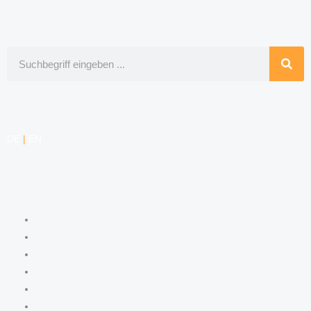
Suche
DE
|
EN
KOMPETENZEN
ARBEITSRECHT
DATENSCHUTZRECHT
MARKENRECHT
MEDIENRECHT
URHEBERRECHT
WETTBEWERBSRECHT